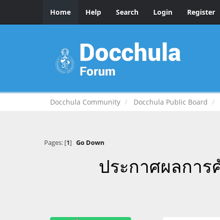
Home
Help
Search
Login
Register
Docchula Community
Docchula Public Board
Pages: [
1
]
Go Down
ประกาศผลการค