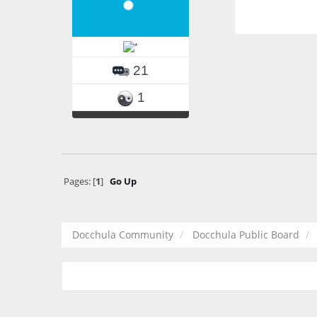
21
1
Pages: [
1
]
Go Up
Docchula Community
Docchula Public Board