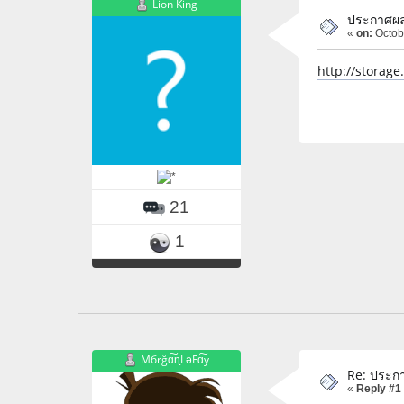
Lion King
ประกาศผล
«
on:
Octob
http://storag
21
1
Mбrğɑ͠ɳLəFɑ͠y
Re: ประก
«
Reply #1