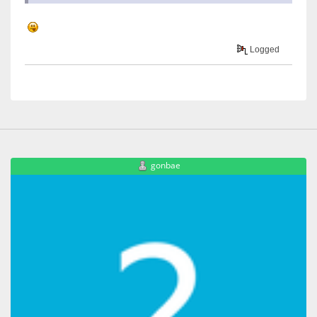
Logged
gonbae