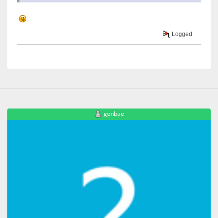
Logged
gonbae