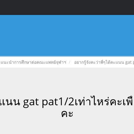
แนะนำการศึกษาต่อคณะแพทย์จุฬาฯ
อยากรู้จังคะว่าพี่ๆได้คะแนน gat 
ะแนน gat pat1/2เท่าไหร่คะเพื
คะ