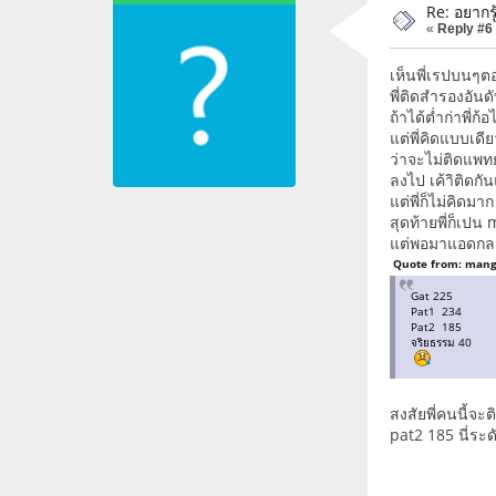
Re: อยากรู
«
Reply #6
เห็นพี่เรปบนๆตอ
พี่ติดสำรองอัน
ถ้าได้ต่ำก่าพี่
แต่พี่คิดแบบเดี
ว่าจะไม่ติดแพทย์
ลงไป เค้าิติด
แต่พี่ก็ไม่คิดมา
สุดท้ายพี่ก็เปน
แต่พอมาแอดกลาง
Quote from: mango
Gat 225
Pat1 234
Pat2 185
จริยธรรม 40
สงสัยพี่คนนี้
pat2 185 นี่ระ