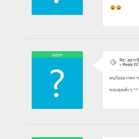
piggie
Re: อยากรู
«
Reply #2
หนุก้ออยากทราบ
ขอบคุณค้ะๆ ^^