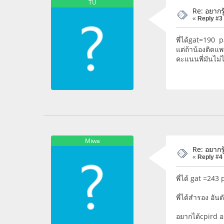
TU
Re: อยากรู
«
Reply #3
พี่ได้gat=190
แต่ถ้าน้องติดแ
คะแนนพี่มันไม่ไ
Miwa
Re: อยากรู
«
Reply #4
พี่ได้ gat =243
พี่ได้สำรอง อัน
อยากได้cpird อยู