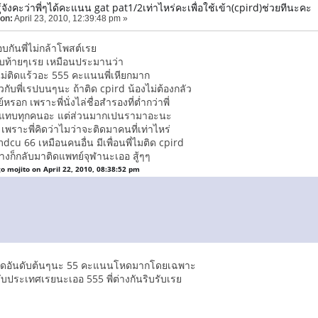
้จังคะว่าพี่ๆได้คะแนน gat pat1/2เท่าไหร่คะเพื่อใช้เข้า(cpird)ช่วยทีนะคะ
 on:
April 23, 2010, 12:39:48 pm »
บกันพี่ไม่กล้าโพสต์เรย
ดับท้ายๆเรย เหมือนประมานว่า
ก้อไม่ติดแร้วอะ 555 คะแนนพี่เหียกมาก
ยวกับพี่เรปบนๆนะ ถ้าติด cpird น้องไม่ต้องกลัว
หรอก เพราะพี่นั่งไล่ชื่อสำรองที่ต่ำกว่าพี่
กันแทบทุกคนอะ แต่ส่วนมากเปนรามาอะนะ
ก เพราะพี่คิดว่าไมว่าจะติดมาคนที่เท่าไหร่
 mdcu 66 เหมือนคนอื่น มีเพื่อนพี่ไมติด cpird
ก็กลับมาติดแพทย์จุฬานะเออ สู้ๆๆ
 mojito on April 22, 2010, 08:38:52 pm
จะติดอันดับต้นๆนะ 55 คะแนนโหดมากโดยเฉพาะ
ดับประเทศเรยนะเออ 555 พี่ต่างกันริบรับเรย