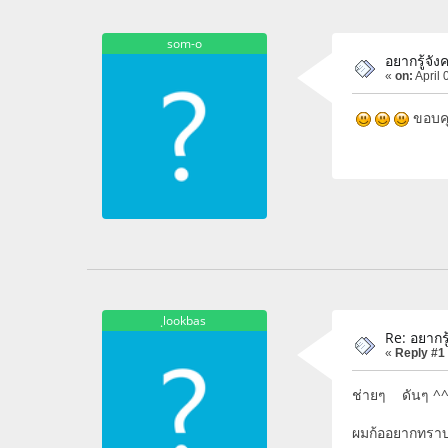
som-o
อยากรู้จัง
«
on:
April 
ขอบค
ฺlookbas
Re: อยากรู
«
Reply #1
ช่ายๆ ดันๆ ^
ผมก้ออยากทราบฮะ