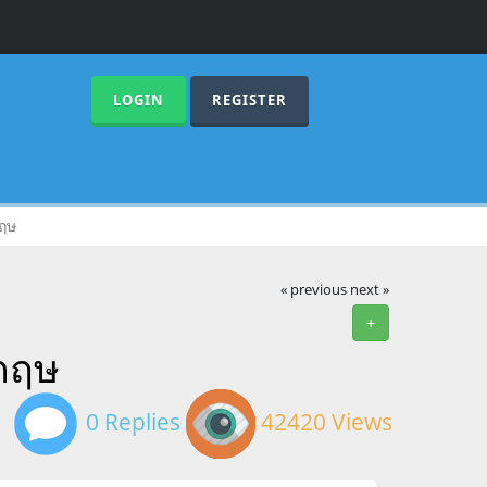
LOGIN
REGISTER
ฤษ
« previous
next »
+
กฤษ
0 Replies
42420 Views