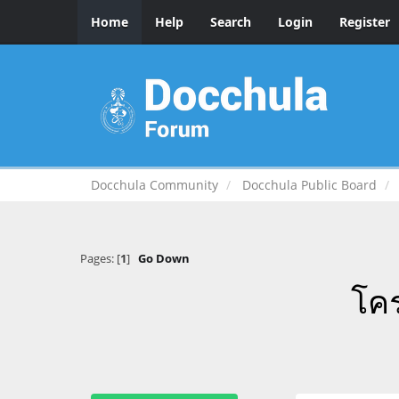
Home
Help
Search
Login
Register
Docchula Community
Docchula Public Board
Pages: [
1
]
Go Down
โค