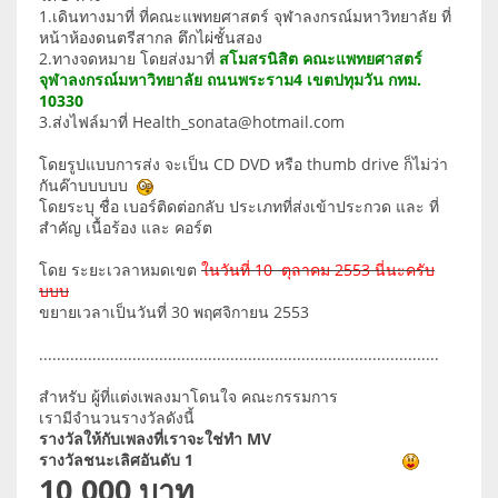
1.เดินทางมาที่ ที่คณะแพทยศาสตร์ จุฬาลงกรณ์มหาวิทยาลัย ที่
หน้าห้องดนตรีสากล ตึกไผ่ชั้นสอง
2.ทางจดหมาย โดยส่งมาที่
สโมสรนิสิต คณะแพทยศาสตร์
จุฬาลงกรณ์มหาวิทยาลัย ถนนพระราม4 เขตปทุมวัน กทม.
10330
3.ส่งไฟล์มาที่ Health_sonata@hotmail.com
โดยรูปแบบการส่ง จะเป็น CD DVD หรือ thumb drive ก็ไม่ว่า
กันค๊าบบบบบ
โดยระบุ ชื่อ เบอร์ติดต่อกลับ ประเภทที่ส่งเข้าประกวด และ ที่
สำคัญ เนื้อร้อง และ คอร์ต
โดย ระยะเวลาหมดเขต
ในวันที่ 10 ตุลาคม 2553 นี่นะครับ
บบบ
ขยายเวลาเป็นวันที่ 30 พฤศจิกายน 2553
..........................................................................................
สำหรับ ผู้ที่แต่งเพลงมาโดนใจ คณะกรรมการ
เรามีจำนวนรางวัลดังนี้
รางวัลให้กับเพลงที่เราจะใช่ทำ MV
รางวัลชนะเลิศอันดับ 1
10,000 บาท