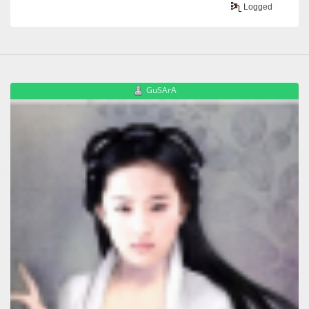
Logged
GuSArA