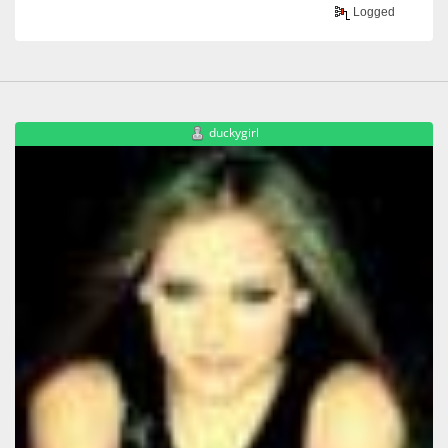
Logged
duckygirl