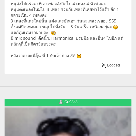
หนูส่งไปแร้วคะพี่ ส่งเพลงอังกิดไป 4 เพลง 4 หัวข้อคะ
หนูแต่งเพลงใหม่ไป 3 เพลง รวมกับเพลงที่เคยทำไว้แร้ว อีก 1
กลายเป็น 4 เพลงค่ะ
3 เพลงที่แต่งใหม่นั้น แต่งและอัดเอา วันละเพลงเรยอะ 555
ตั้งแต่ปิดเทอมมา ขลุกไปทั้งวัน 3 วันเสร็จ เหนื่อยอยุ่คะ
แต่ก้ทุ่มเทมากมายคะ
มี mix sound ดีดนิ้ว, Harmonica, ปรบมือ และอื่นๆ ไปอีก แต่
หลักๆก็เป็นกีตาร์แหร่ะคะ
หวังว่าคงจะมีลุ้น ที่ 1 กับเค้าบ้าง ฮิฮิ
Logged
GuSArA