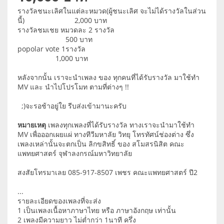
รางวัลชนะเลิศในแต่ละหมวด(ผู้ชนะเลิศ จะไม่ได้รางวัลในส่วน
นี้) 2,000 บาท
รางวัลชมเชย หมวดละ 2 รางวัล
500 บาท
popolar vote 1รางวัล
1,000 บาท
หลังจากนั้น เราจะนำเพลง ของ ทุกคนที่ได้รับรางวัล มาใช้ทำ
MV และ นำไปโปรโมท ตามที่ต่างๆ !!
;)จะรอช้าอยู่ใย รีบส่งเข้ามานะครับ
หมายเหตุ
เพลงทุกเพลงที่ได้รับรางวัล ทางเราจะนำมาใช้ทำ
MV เพื่อออกเผยแผ่ ทางทีวีมหาลัย วิทยุ โทรทัศน์ช่องต่าง ซึ่ง
เพลงเหล่านั้นจะตกเป็น ลิกขสิทธิ์ ของ สโมสรนิสิต คณะ
แพทยศาสตร์ จุฬาลงกรณ์มหาวิทยาลัย
สงสัยโทรมาเลย 085-917-8507 เพชร คณะแพทยศาสตร์ ปี2
...
รายละเอียดของเพลงที่จะส่ง
1 เป็นเพลงเนื้อหาภาษาไทย หรือ ภาษาอังกฤษ เท่านั้น
2 เพลงมีความยาว ไม่ต่ำกว่า 1นาที ครึ่ง