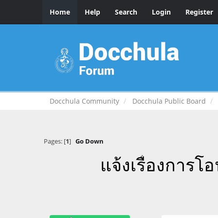
Home
Help
Search
Login
Register
Docchula Community
Docchula Public Board
Pages: [
1
]
Go Down
แจ้งเรื่องการโ