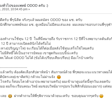
องทั่วไปของแพทย์ ODOD ครับ :)
, 2010, 10:04:45 pm »
สดีครับ พี่ๆนิสิต จริงๆแล้วผมสมัคร ODOD ของ มช. ครับ
ักศึกษาแพทย์ของ มช. ดูเหมือนไม่มีคนเล่นเลย ผมเลยมาขอรบกวนพี่ๆจุฬา
้องทำงานใช้ทุน 12 ปี ในที่นี่หมายถึง รับราชการ 12 ปีที่โรงพยาบาลต้นสัง
 12 ปี สามารถเปิดคลินิกได้หรือไม่
ทาง(ปริญญาโท) จะเรียนได้ก็ต่อเมื่อหลังใช้ทุนเสร็จใช่ไหมครับ
่มีสิทธิ์ได้เป็นอาจารย์หมอ เขาพูดกันแบบนี้น่ะครับ
กสพท.ได้แต่ ODOD ไม่ได้ (ข้อได้เปรียบเสียเปรียบ) มีอะไรบ้างครับ
----------------------
ปแล้วครับ ต้องคัดเลือกสัปดาห์หน้า สัมภาษณ์ด้วย พี่ๆพอจะแนะแนวทางผมได
รติบัตรเลย(เขาคิด%) กลัวจะไม่ผ่านจัง
เป็นไรครับ ก็สอบโควต้าเอา(จะพยายามครับ) ผมเข้ามาดูบอร์ดนี้ทุกวันเลยครั
หมอ ผมก็จะเรียนคณะวิทย์ ผมชอบวิทย์มากๆ(ยกเว้นฟิสิกส์อ่อนแอมาก) แต่หมอก
อะเลย
ฝากคำถามให้พี่ๆพิจารณาด้วยนะครับ ขอบคุณมากๆครับ