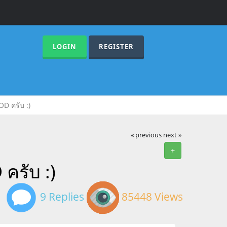
LOGIN
REGISTER
D ครับ :)
« previous
next »
+
ครับ :)
9 Replies
85448 Views