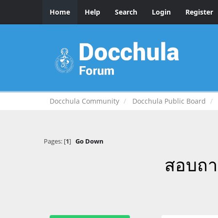
Home
Help
Search
Login
Register
Docchula Community
Docchula Public Board
Pages: [
1
]
Go Down
สอบถาม