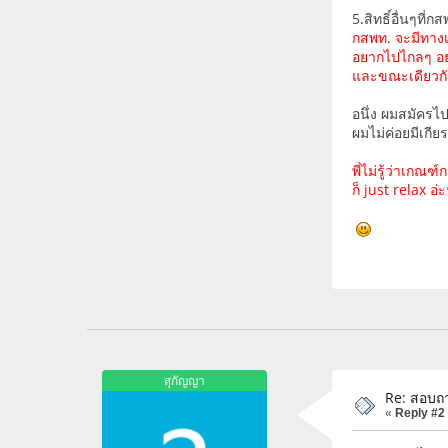
5.สิทธิ์อื่นๆที่
กสพท. จะมีทาง
อยากไปไกลๆ อย
และขณะเดียวกัน
อนึ่ง ผมสมัครไ
ผมไม่ค่อยมีเกีย
พี่ไม่รู้ว่าเก
ก็ just relax อ
สุกัญญา
Re: สอบถา
«
Reply #2