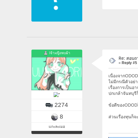
lจ้าxญิงทoผ้า
Re: สอบถา
«
Reply #5
เนื่องจากODODร
ไม่มีกรณีตัวอย
เรื่องการเป็นอ
ปกเกล้าจันทบุร
2274
ข้อดีของODODก็อ
8
ส่วนเรื่องทุนก
แกะละเมอ