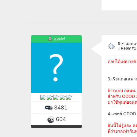
pipe64
Re: สอบถา
«
Reply #1
ตอบได้แค่บางข้ออ
3.เรียนต่อเฉพาะ
ถ้าระบบ กสพท. 
สำหรับ ODOD ส่ว
มาใช้ทุนต่อจนค
3481
4.แพทย์ ODOD ไม
604
อันนี้ไม่รู้แฮะ
พี่ว่ายากเท่าก