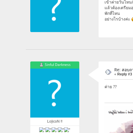
เข้าค่ายวันไหน
แล้วต้องเตรียม
พักที่ไหน
อย่างไรบ้างค่ะ
Sinful Darkness
Re: สอบถา
«
Reply #3
ค่าย ??
Lo|icoN !!