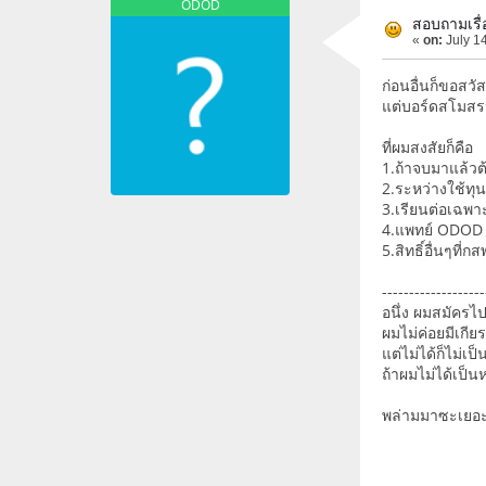
ODOD
สอบถามเรื่
«
on:
July 14
ก่อนอื่นก็ขอสวั
แต่บอร์ดสโมสรน
ที่ผมสงสัยก็คือ
1.ถ้าจบมาแล้วต
2.ระหว่างใช้ทุน
3.เรียนต่อเฉพาะ
4.แพทย์ ODOD ไม
5.สิทธิ์อื่นๆที่
-------------------
อนึ่ง ผมสมัครไ
ผมไม่ค่อยมีเกีย
แต่ไม่ได้ก็ไม่
ถ้าผมไม่ได้เป็น
พล่ามมาซะเย