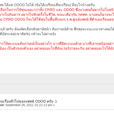
กสพท.ได้แต่ ODOD ไม่ได้ (ข้อได้เปรียบเสียเปรียบ) มีอะไรบ้างครับ
เลือกในการใช้ทุนเยอะกว่าทั้ง CPIRD และ ODOD ซึ่งบางคนก็อยากไปโบยบ
ากไปกันดาร อยากไปซักครั้งในชีวิต, ขณะเดียวกัน กสพท. บางคนก็อาจจะ
 CPIRD ODOD ก็จะได้ใช้ทุนในพื้นที่รอบๆ ร.พ.ศูนย์แพทย์ ที่ตัวเองเรียนตอ
ปแล้วครับ ต้องคัดเลือกสัปดาห์หน้า สัมภาษณ์ด้วย พี่ๆพอจะแนะแนวทางผมได
รติบัตรเลย(เขาคิด%) กลัวจะไม่ผ่านจัง
ณฑ์การให้คะแนนสัมภาษณ์เป็นอย่างไร บางที่มีคะแนนด้วย บางที่เอาแค่น้องอย
่ะน้อง เป็นตัวของตัวเอง อย่าตอบอะไรที่มันเว่อร์ปายละกัน อย่าตอบอะไรให้
มเรื่องทั่วไปของแพทย์ ODOD ครับ :)
 on:
September 26, 2011, 01:21:12 pm »