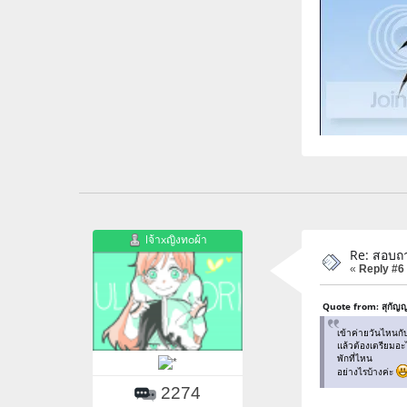
lจ้าxญิงทoผ้า
Re: สอบถา
«
Reply #6
Quote from: สุกัญ
เข้าค่ายวันไหนกั
แล้วต้องเตรียมอะ
พักที่ไหน
อย่างไรบ้างค่ะ
2274