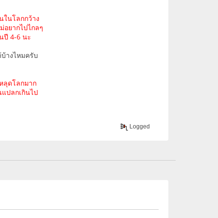
ินในโลกกว้าง
ไม่อยากไปไกลๆ
นปี 4-6 นะ
้บ้างไหมครับ
่าหลุดโลกมาก
มันแปลกเกินไป
Logged