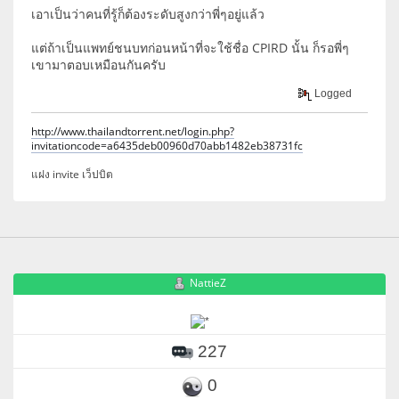
เอาเป็นว่าคนที่รู้ก็ต้องระดับสูงกว่าพี่ๆอยู่แล้ว
แต่ถ้าเป็นแพทย์ชนบทก่อนหน้าที่จะใช้ชื่อ CPIRD นั้น ก็รอพี่ๆ
เขามาตอบเหมือนกันครับ
Logged
http://www.thailandtorrent.net/login.php?
invitationcode=a6435deb00960d70abb1482eb38731fc
แฝง invite เว็ปบิต
NattieZ
227
0