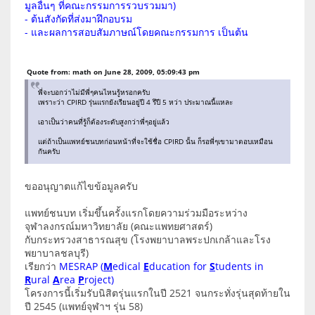
มูลอื่นๆ ที่คณะกรรมการรวบรวมมา)
- ต้นสังกัดที่ส่งมาฝึกอบรม
- และผลการสอบสัมภาษณ์โดยคณะกรรมการ เป็นต้น
Quote from: math on June 28, 2009, 05:09:43 pm
พี่จะบอกว่าไม่มีพี่ๆคนไหนรู้หรอกครับ
เพราะว่า CPIRD รุ่นแรกยังเรียนอยู่ปี 4 รึปี 5 หว่า ประมาณนี้แหละ
เอาเป็นว่าคนที่รู้ก็ต้องระดับสูงกว่าพี่ๆอยู่แล้ว
แต่ถ้าเป็นแพทย์ชนบทก่อนหน้าที่จะใช้ชื่อ CPIRD นั้น ก็รอพี่ๆเขามาตอบเหมือน
กันครับ
ขออนุญาตแก้ไขข้อมูลครับ
แพทย์ชนบท เริ่มขึ้นครั้งแรกโดยความร่วมมือระหว่าง
จุฬาลงกรณ์มหาวิทยาลัย (คณะแพทยศาสตร์)
กับกระทรวงสาธารณสุข (โรงพยาบาลพระปกเกล้าและโรง
พยาบาลชลบุรี)
เรียกว่า
MESRAP (
M
edical
E
ducation for
S
tudents in
R
ural
A
rea
P
roject)
โครงการนี้เริ่มรับนิสิตรุ่นแรกในปี 2521 จนกระทั่งรุ่นสุดท้ายใน
ปี 2545 (แพทย์จุฬาฯ รุ่น 58)