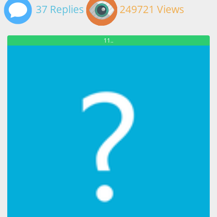
37 Replies
249721 Views
11..