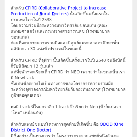
สำหรับ
CPIRD (
C
ollaborative
P
roject to
I
ncrease
Production of
R
ural
D
octors)
นั้นเกิดขึ้นครั้งแรกใน
ประเทศไทยในปี 2538
โดยความร่วมมือระหว่างมหาวิทยาลัยขอนแก่น (คณะ
แพทยศาสตร์) และกระทรวงสาธารณสุข (โรงพยาบาล
ขอนแก่น)
ก่อนที่จะขยายความร่วมมือและมีศูนย์แพทยศาสตรศึกษาชั้น
คลินิกกว่า 30 แห่งทั่วประเทศในขณะนี้
สำหรับ CPIRD ที่จุฬาฯ นั้นเกิดขึ้นครั้งแรกในปี 2540 จนถึงบัดนี้
ก็รับนิสิตมา 13 รุ่นแล้ว
แต่ที่จุฬาฯจะเรียกเด็ก CPIRD ว่า NEO เพราะว่าในขณะนั้นเรา
มี Newtrack
ซึ่งเป็นชื่ออย่างไม่เป็นทางการของโครงการความร่วมมือ
ระหว่างจุฬาลงกรณ์มหาวิทยาลัยกับกองทัพอากาศ (โรงพยาบาล
ภูมิพลอดุลยเดช)
พอมี track ที่ใหม่กว่าอีก 1 track จึงเรียกว่า Neo (ซึ่งก็แปลว่า
"ใหม่" เหมือนกัน)
สำหรับแพทย์ชนบทโครงการสุดท้ายที่เกิดขึ้น คือ
ODOD (
O
ne
D
istrict
O
ne
D
octor)
มีชื่ออย่างเป็นทางการว่า โครงการกระจายแพทย์หนึ่งอำเภอ