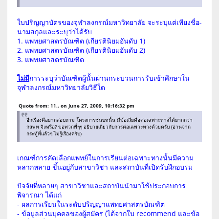
ใบปริญญาบัตรของจุฬาลงกรณ์มหาวิทยาลัย จะระบุแต่เพียงชื่อ-
นามสกุลและระบุว่าได้รับ
1. แพทยศาสตรบัณฑิต (เกียรตินิยมอันดับ 1)
2. แพทยศาสตรบัณฑิต (เกียรตินิยมอันดับ 2)
3. แพทยศาสตรบัณฑิต
ไม่มี
การระบุว่าบัณฑิตผู้นั้นผ่านกระบวนการรับเข้าศึกษาใน
จุฬาลงกรณ์มหาวิทยาลัยวิธีใด
Quote from: 11.. on June 27, 2009, 10:16:32 pm
อีกเรืองคือยากสอบถาม โครงการชนบทนั้น มีข้อเสียคือต่อเฉพาะทางได้ยากกว่า
กสพท จิงหรือ? ขอพวกพี่ๆๆ อธิบายเกี่ยวกับการต่อเฉพาะทางด้วยครับ (อ่านจาก
กระทู้ที่แล้วๆ ไม่รู้เรืองครับ)
เกณฑ์การคัดเลือกแพทย์ในการเรียนต่อเฉพาะทางนั้นมีความ
หลากหลาย ขึ้นอยู่กับสาขาวิชา และสถาบันที่เปิดรับฝึกอบรม
ปัจจัยที่หลายๆ สาขาวิชาและสถาบันนำมาใช้ประกอบการ
พิจารณา ได้แก่
- ผลการเรียนในระดับปริญญาแพทยศาสตรบัณฑิต
- ข้อมูลส่วนบุคคลของผู้สมัคร (ได้จากใบ recommend และข้อ