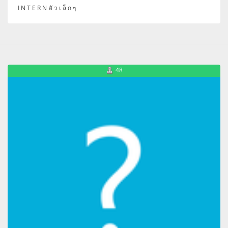
I N T E R N ตั ว เ ล็ ก ๆ
48