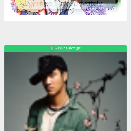
~ราชาอุนจิร่า@!!!