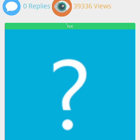
0 Replies
39336 Views
้hot