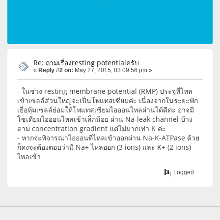
Re: ถามเรื่องresting potentialครับ
«
Reply #2 on:
May 27, 2015, 03:09:56 pm »
- ในช่วง resting membrane potential (RMP) ประจุที่ไหล
เข้าเซลล์ส่วนใหญ่จะเป็นโพแทสเซียมค่ะ เนื่องจากในระยะพัก
เยื่อหุ้มเซลล์ย่อมให้โพแทสเซียมไอออนไหลผ่านได้ดีค่ะ อาจมี
โซเดียมไอออนไหลเข้าเล็กน้อย ผ่าน Na-leak channel บ้าง
ตาม concentration gradient แต่ไม่มากเท่า K ค่ะ
- หากจะพิจารณาไอออนที่ไหลเข้าออกผ่าน Na-K-ATPase ด้วย
ก็คงจะต้องตอบว่ามี Na+ ไหลออก (3 ions) และ K+ (2 ions)
ไหลเข้า
Logged