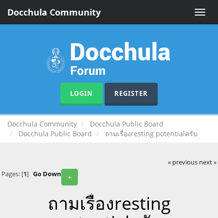
Docchula Community
Toggle
naviga
LOGIN
REGISTER
Docchula Community
Docchula Public Board
Docchula Public Board
ถามเรื่องresting potentialครับ
« previous
next »
Pages: [
1
]
Go Down
+
ถามเรื่องresting