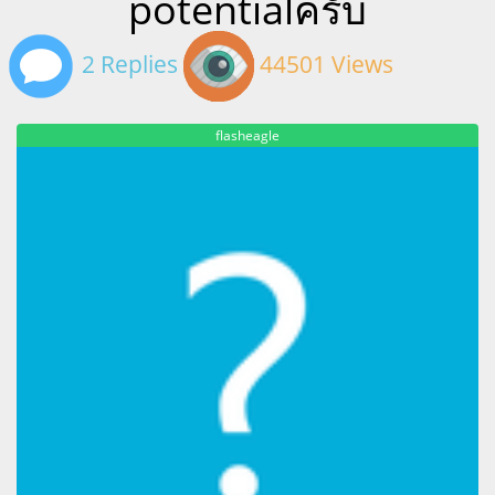
potentialครับ
2 Replies
44501 Views
flasheagle