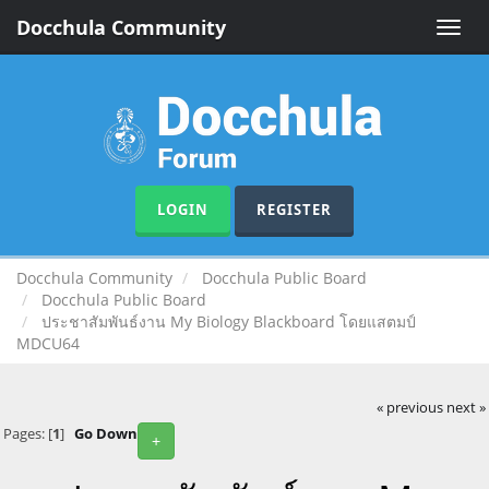
Docchula Community
Toggle
naviga
LOGIN
REGISTER
Docchula Community
Docchula Public Board
Docchula Public Board
ประชาสัมพันธ์งาน My Biology Blackboard โดยแสตมป์
MDCU64
« previous
next »
Pages: [
1
]
Go Down
+