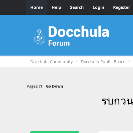
Home
Help
Search
Login
Register
Docchula Community
Docchula Public Board
Pages: [
1
]
Go Down
รบกวนข