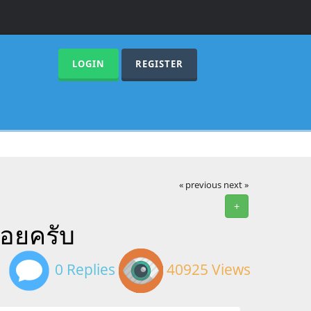
LOGIN
REGISTER
« previous
next »
+
่อยครับ
0 Replies
40925 Views