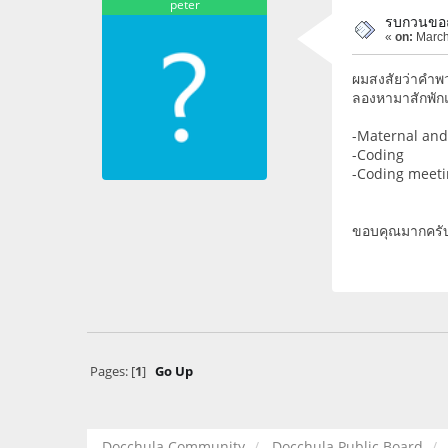
peter
รบกวนขอถา
«
on:
March
ผมสงสัยว่าคำพ
ลองหามาสักพักแล
-Maternal and 
-Coding
-Coding meet
ขอบคุณมากครั
Pages: [
1
]
Go Up
Docchula Community
Docchula Public Board