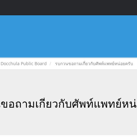
Docchula Public Board
รบกวนขอถามเกี่ยวกับศัพท์แพทย์หน่อยครับ
อถามเกี่ยวกับศัพท์แพทย์หน