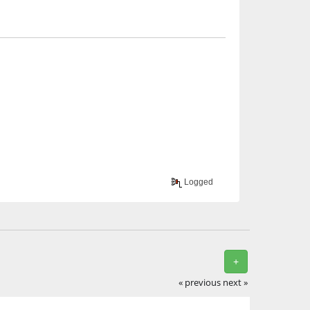
Logged
+
« previous
next »