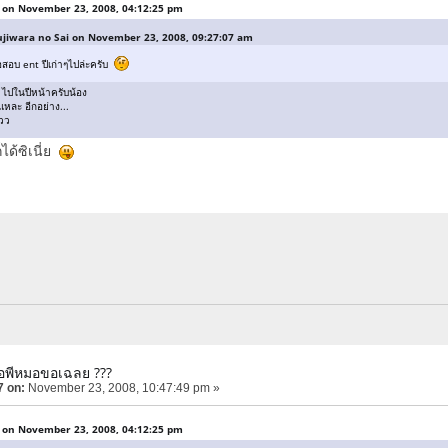
 on November 23, 2008, 04:12:25 pm
ujiwara no Sai on November 23, 2008, 09:27:07 am
้อสอบ ent ปีเก่าๆไปล่ะครับ
อๆ ไปในปีหน้าครับน้อง
ยแหละ อีกอย่าง...
ววว
ก็ได้ซิเนี่ย
ือพีหมอขอเฉลย ???
7 on:
November 23, 2008, 10:47:49 pm »
 on November 23, 2008, 04:12:25 pm