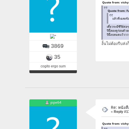
Quote from: vichy
Quote from: F
แล้วที่เฉลยข
เดี๋ยวจะมีซีรีย์ต่
ปีนี้ลองดูก่อนด้ว
ปีนี้งบหมดแว้วว
งั้นไม่ต้องรีบส่ง
3869
35
cogito ergo sum
pipe64
Re: หนังส
«
Reply #1
Quote from: vichy