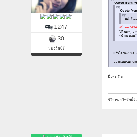
Quote from: v
Quote from
แล้วที่เ
1247
เดี๋ยวจะมีซีร
ปีนี้ลองดูก่อ
ปีนี้งบหมดแว
30
หมอวิชชี่ย์
แล้วใครจะเปนคนค
อยากเหนของ ent'
พี่คนเดิม...
ชีวิตหมอวิชชี่ย์นี้