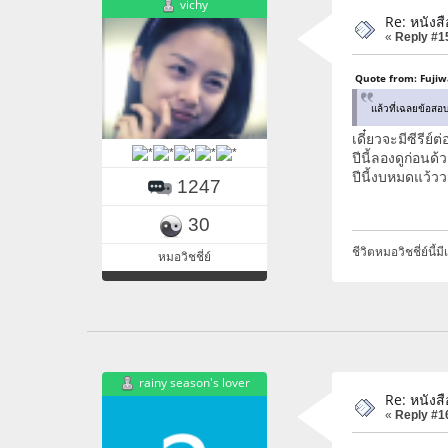
vichy
Re: หนังส
«
Reply #1
Quote from: Fujiw
แล้วที่เฉลยข้อสอบ
เดี๋ยวจะมีซีรีย์
ปีนี้ลองดูก่อนด้
ปีนี้งบหมดแว้ว
1247
30
ชีวิตหมอวิชชี่ย์นี้
หมอวิชชี่ย์
rainy season's lover
Re: หนังส
«
Reply #1