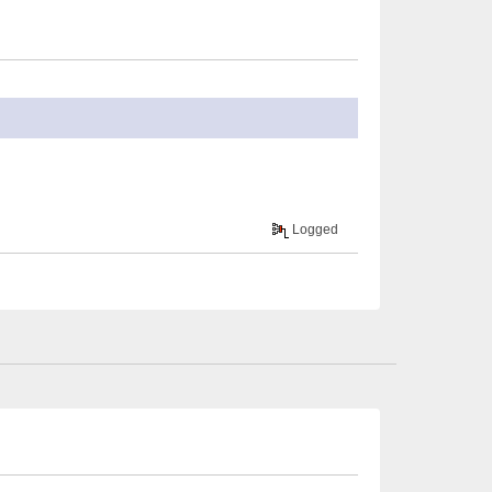
Logged