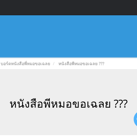
บอร์ดหนังสือพี่หมอขอเฉลย
หนังสือพีหมอขอเฉลย ???
หนังสือพีหมอขอเฉลย ???