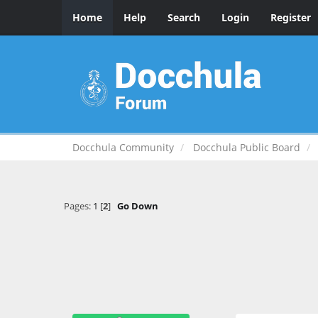
Home
Help
Search
Login
Register
Docchula Community
Docchula Public Board
Pages:
1
[
2
]
Go Down