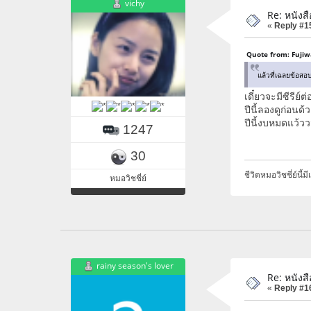
vichy
Re: หนังส
«
Reply #1
Quote from: Fujiw
แล้วที่เฉลยข้อสอบ
เดี๋ยวจะมีซีรีย์
ปีนี้ลองดูก่อนด้
ปีนี้งบหมดแว้ว
1247
30
ชีวิตหมอวิชชี่ย์นี้
หมอวิชชี่ย์
rainy season's lover
Re: หนังส
«
Reply #1