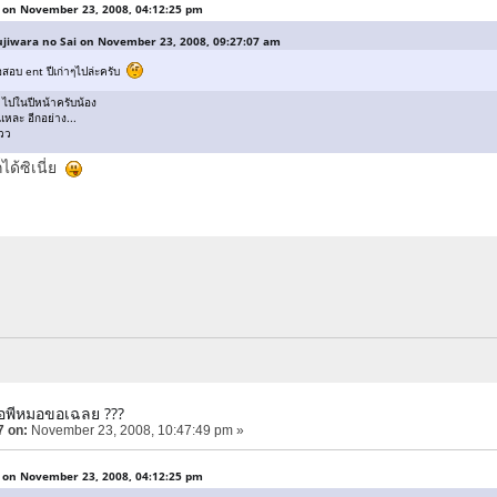
 on November 23, 2008, 04:12:25 pm
ujiwara no Sai on November 23, 2008, 09:27:07 am
้อสอบ ent ปีเก่าๆไปล่ะครับ
อๆ ไปในปีหน้าครับน้อง
ยแหละ อีกอย่าง...
ววว
ก็ได้ซิเนี่ย
ือพีหมอขอเฉลย ???
7 on:
November 23, 2008, 10:47:49 pm »
 on November 23, 2008, 04:12:25 pm