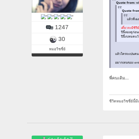
Quote from: v
Quote from
แล้วที่เ
1247
เดี๋ยวจะมีซีร
ปีนี้ลองดูก่อ
ปีนี้งบหมดแว
30
หมอวิชชี่ย์
แล้วใครจะเปนคนค
อยากเหนของ ent'
พี่คนเดิม...
ชีวิตหมอวิชชี่ย์นี้