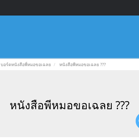
บอร์ดหนังสือพี่หมอขอเฉลย
หนังสือพีหมอขอเฉลย ???
หนังสือพีหมอขอเฉลย ???