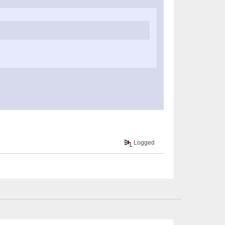
Logged