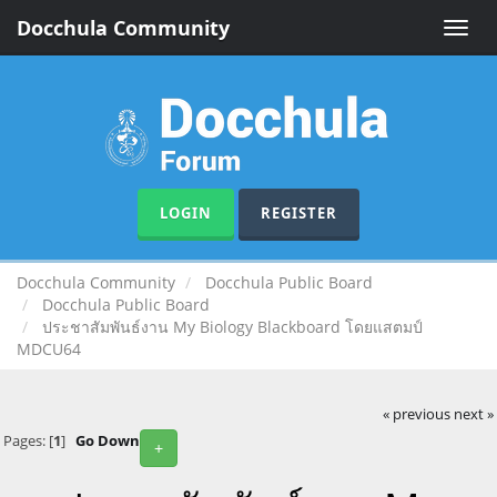
Docchula Community
Toggle
naviga
LOGIN
REGISTER
Docchula Community
Docchula Public Board
Docchula Public Board
ประชาสัมพันธ์งาน My Biology Blackboard โดยแสตมป์
MDCU64
« previous
next »
Pages: [
1
]
Go Down
+