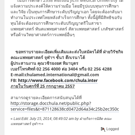
ในปีการศึกษา 2558 ที่จะถึงนี้ Jichi Medical University ได้
แจ้งความประสงค์ให้ความร่วมมือ โดยมีรูปแบบทุนการศึกษา
และวิจัย เป็นทุนการศึกษาระดับปริญญาเอก โดยจะต้องกลับมา
ทำงานในประเทศไทยหลังสำเร็จการศึกษา ทั้งนี้ผู้ที่มีสิทธิขอรับ
ทุนได้จะต้องจบการศึกษาระดับปริญญาตรีในสาขา
แพทยศาสตร์ ทันตแพทยศาสตร์ สัตวแพทยศาสตร์ เภสัชศาสตร์
หรือด้านวิทยาศาสตร์การแพทย์อื่นๆ
ขอทราบรายละเอียดเพิ่มเติมและส่งใบสมัครได้ที่ ฝ่ายวิรัชกิจ
คณะแพทยศาสตร์ จุฬาฯ ชั้น1 ตึกเรนาโต้
ผู้ประสานงาน คุณวชิรยงยศ ทิมาบุตร
เบอร์โทรศัพท์ 02 256 4000 ต่อ 3404 หรือ 02 256 4288
E-mail:chulamed.international@gmail.com
FB:
http://www.facebook.com/chula.inter
ภายในวันศุกร์ที่ 25 กรกฎาคม 2557
สามารถดูรายละเอียดการสนับสนุนได้ที่
http://storage.docchula.net/public.php?
service=files&t=871128638cd0472d64a34c25b2ec350c
«
Last Edit: July 15, 2014, 08:49:02 am by ฝ่ายกิจการนิสิต คณะ
แพทยศาสตร์ จุฬาฯ
»
Logged