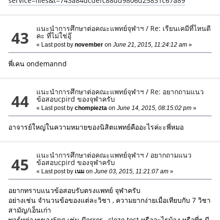
service=files&t=743a84dcdefc88dd9806d25831c67a89
แนะนำการศึกษาต่อคณะแพทย์จุฬาฯ
/
Re: เรียนเคมีที่ไหนดี
43
คะ ที่ไม่ใช่อุ๊
« Last post by
november
on
June 21, 2015, 11:24:12 am
»
พี่เคน ondemannd
แนะนำการศึกษาต่อคณะแพทย์จุฬาฯ
/
Re: อยากถามแนว
44
ข้อสอบcpird ของจุฬาครับ
« Last post by
chompiezta
on
June 14, 2015, 08:15:02 pm
»
อาจารย์ใหญ่ในความหมายของนิสิตแพทย์คืออะไรค่ะะพี่หมอ
แนะนำการศึกษาต่อคณะแพทย์จุฬาฯ
/
อยากถามแนว
45
ข้อสอบcpird ของจุฬาครับ
« Last post by
เนม
on
June 03, 2015, 11:21:07 am
»
อยากทราบแนวข้อสอบรับตรงแพทย์ จุฬาครับ
อย่างเช่น จำนวนข้อของแต่ละวิชา , ความยากง่ายเมื่อเทียบกับ 7 วิชา
สามัญ/เอ็นเก่า
พาร์ทต่างๆของEng เช่น มีerror , cloze test หรืออะไรบ้าง หรือพี่ๆ มี