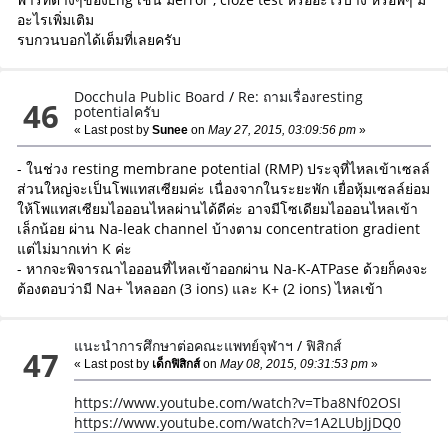
อะไรเพิ่มเติม
รบกวนบอกได้เต็มที่เลยครับ
Docchula Public Board
/
Re: ถามเรื่องresting
46
potentialครับ
« Last post by
Sunee
on
May 27, 2015, 03:09:56 pm
»
- ในช่วง resting membrane potential (RMP) ประจุที่ไหลเข้าเซลล์
ส่วนใหญ่จะเป็นโพแทสเซียมค่ะ เนื่องจากในระยะพัก เยื่อหุ้มเซลล์ย่อม
ให้โพแทสเซียมไอออนไหลผ่านได้ดีค่ะ อาจมีโซเดียมไอออนไหลเข้า
เล็กน้อย ผ่าน Na-leak channel บ้างตาม concentration gradient
แต่ไม่มากเท่า K ค่ะ
- หากจะพิจารณาไอออนที่ไหลเข้าออกผ่าน Na-K-ATPase ด้วยก็คงจะ
ต้องตอบว่ามี Na+ ไหลออก (3 ions) และ K+ (2 ions) ไหลเข้า
แนะนำการศึกษาต่อคณะแพทย์จุฬาฯ
/
ฟิสิกส์
47
« Last post by
เด็กฟิสิกส์
on
May 08, 2015, 09:31:53 pm
»
https://www.youtube.com/watch?v=Tba8Nf02OSI
https://www.youtube.com/watch?v=1A2LUbJjDQ0