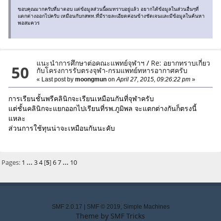
ขอบคุณมากครับที่มาตอบ แต่ข้อมูลส่วนนี้ผมทราบอยู่แล้ว อยากได้ข้อมูลในส่วนอื่นๆที่
แตกต่างออกไปครับ เหมือนกับกสพท.ที่มีรายละเอียดค่อนข้างชัดเจนและมีข้อมูลในค้นหา
พอสมควร
แนะนำการศึกษาต่อคณะแพทย์จุฬาฯ
/
Re: อยากทราบเกี่ยว
50
กับโครงการรับตรงจุฬา-กรมแพทย์ทหารอากาศครับ
« Last post by
moongmun
on
April 27, 2015, 09:26:22 pm
»
การเรียนชั้นพรีคลินิกจะเรียนเหมือนกันที่จุฬาครับ
แต่ชั้นคลินิกจะแยกออกไปเรียนที่รพ.ภูมิพล จะแตกต่างกันก็ตรงนี้
แหละ
ส่วนการใช้ทุนน่าจะเหมือนกันนะคับ
Pages:
1
...
3
4
[
5
]
6
7
...
10
SMF 2.0.17
|
SMF © 2019
,
Simple Machines
Theme by
SMF Tricks