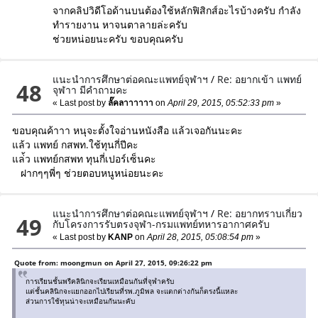
จากคลิปวิดีโอด้านบนต้องใช้หลักฟิสิกส์อะไรบ้างครับ กำลัง
ทำรายงาน หาจนตาลายล่ะครับ
ช่วยหน่อยนะครับ ขอบคุณครับ
แนะนำการศึกษาต่อคณะแพทย์จุฬาฯ
/
Re: อยากเข้า แพทย์
48
จุฬาา มีคำถามคะ
« Last post by
ลั๊คลาาาาาา
on
April 29, 2015, 05:52:33 pm
»
ขอบคุณค้าาา หนุจะตั้งใจอ่านหนังสือ แล้วเจอกันนะคะ
แล้ว แพทย์ กสพท.ใช้ทุนกี่ปีคะ
แล่้ว แพทย์กสพท ทุนกี่เปอร์เซ็นคะ
ฝากๆๆพี่ๆ ช่วยตอบหนูหน่อยนะคะ
แนะนำการศึกษาต่อคณะแพทย์จุฬาฯ
/
Re: อยากทราบเกี่ยว
49
กับโครงการรับตรงจุฬา-กรมแพทย์ทหารอากาศครับ
« Last post by
KANP
on
April 28, 2015, 05:08:54 pm
»
Quote from: moongmun on April 27, 2015, 09:26:22 pm
การเรียนชั้นพรีคลินิกจะเรียนเหมือนกันที่จุฬาครับ
แต่ชั้นคลินิกจะแยกออกไปเรียนที่รพ.ภูมิพล จะแตกต่างกันก็ตรงนี้แหละ
ส่วนการใช้ทุนน่าจะเหมือนกันนะคับ