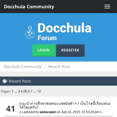
Docchula Community
Toggle
naviga
LOGIN
REGISTER
Docchula Community
Recent Posts
Recent Posts
Pages:
1
...
3
4
[
5
]
6
7
...
10
แนะนำการศึกษาต่อคณะแพทย์จุฬาฯ
/
เป็นโรคนี้เรียนหมอ
41
ได้ไหมครับ?
« Last post by
pattarapon
on
July 31, 2015, 11:53:25 pm
»