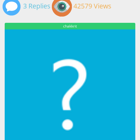
3 Replies
42579 Views
chakkrit