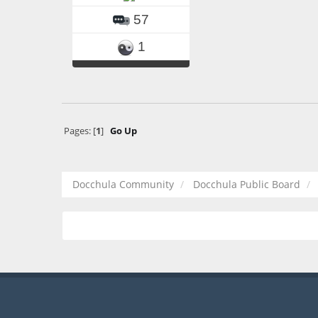
57
1
Pages: [
1
]
Go Up
Docchula Community
Docchula Public Board