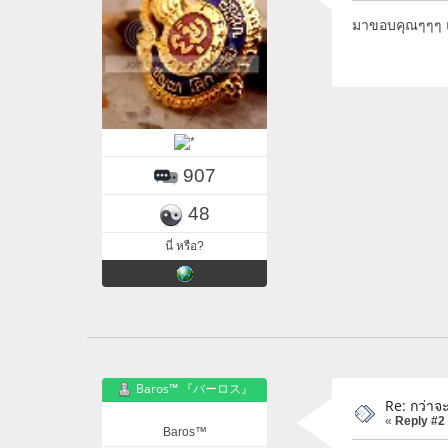
มาขอบคุณๆๆๆ แต
907
48
นี่ หรือ?
Baros™ 『バーロス』
Re: กว่าจ
«
Reply #2
Baros™