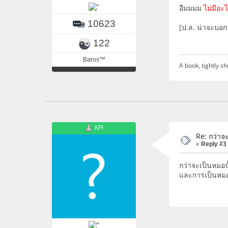
อืมมมม
ไม่มีอะ
10623
[ป.ล. น่าจะบอก
122
Baros™
A book, tightly sh
KPl
Re: กว่าจ
«
Reply #3
กว่าจะเป็นหมอน
และการเป็นหมอที