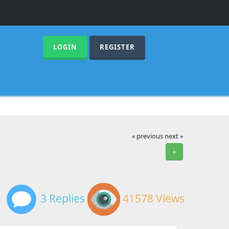
LOGIN
REGISTER
« previous
next »
+
3 Replies
41578 Views