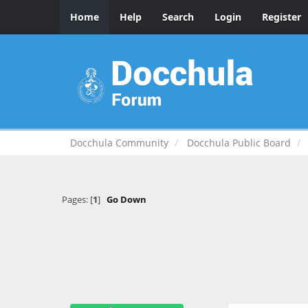
Home
Help
Search
Login
Register
Docchula Community
Docchula Public Board
Pages: [
1
]
Go Down