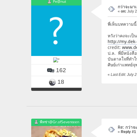
Pe@nut
กว่าจะมา
«
on:
July 2
พี่เห็นบทความน
หวังว่าคงจะเป็
http://my.dek
credit:
www.d
ป.ล. พี่มีหนังส
บันดาลใจที่ทำใ
ศิษย์เก่าแพทย์จ
162
«
Last Edit: July 
18
พีทซ่า@Gr.ofSeventeen
Re: กว่าจ
«
Reply #1