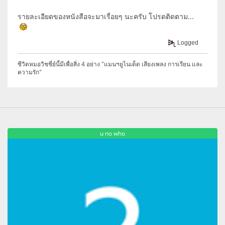
รายละเอียดของหนังสือจะมาเรื่อยๆ นะครับ โปรดติดตาม...
Logged
ชีวิตหมอวิชชี่ย์นี้มีเพื่อสิ่ง 4 อย่าง "แมนฯยูไนเต็ด เสียงเพลง การเรียน และ
ความรัก"
u no who