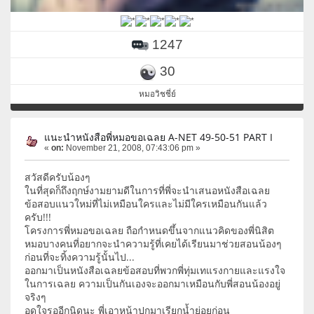
1247
30
หมอวิชชี่ย์
แนะนำหนังสือพี่หมอขอเฉลย A-NET 49-50-51 PART I
«
on:
November 21, 2008, 07:43:06 pm »
สวัสดีครับน้องๆ
ในที่สุดก็ถึงฤกษ์งามยามดีในการที่พี่จะนำเสนอหนังสือเฉลย
ข้อสอบแนวใหม่ที่ไม่เหมือนใครและไม่มีใครเหมือนกันแล้ว
ครับ!!!
โครงการพี่หมอขอเฉลย ถือกำหนดขึ้นจากแนวคิดของพี่นิสิต
หมอบางคนที่อยากจะนำความรู้ที่เคยได้เรียนมาช่วยสอนน้องๆ
ก่อนที่จะทิ้งความรู้นั้นไป...
ออกมาเป็นหนังสือเฉลยข้อสอบที่พวกพี่ทุ่มเทแรงกายและแรงใจ
ในการเฉลย ความเป็นกันเองจะออกมาเหมือนกับพี่สอนน้องอยู่
จริงๆ
อดใจรออีกนิดนะ พี่เอาหน้าปกมาเรียกน้ำย่อยก่อน