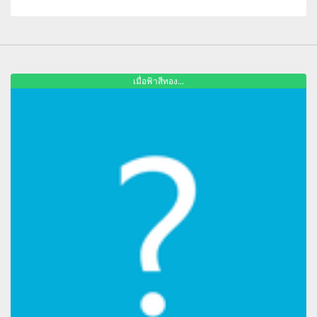
เมื่อฟ้าสีทอง...