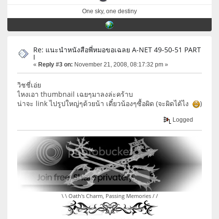
One sky, one destiny
Re: แนะนำหนังสือพี่หมอขอเฉลย A-NET 49-50-51 PART
I
«
Reply #3 on:
November 21, 2008, 08:17:32 pm »
วิชชี่เอ่ย
ไหงเอา thumbnail เฉยๆมาลงล่ะคร้าบ
น่าจะ link ไปรูปใหญ่ๆด้วยน้า เดี๋ยวน้องๆซื้อผิด (จะผิดได้ไง
)
Logged
\ \ Oath's Charm, Passing Memories / /