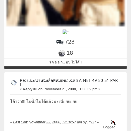
728
18
รั ก อ อ กแ บบ ไม่ได้..!
Re: แนะนำหนังสือพี่หมอขอเฉลย A-NET 49-50-51 PART
I
«
Reply #8 on:
November 21, 2008, 11:30:39 pm »
โอ้ววว!!! ไม่ซื้อไม่ได้แล้วนะเนี่ยยยยยย
«
Last Edit: November 22, 2008, 12:10:57 am by PNZ*
»
Logged