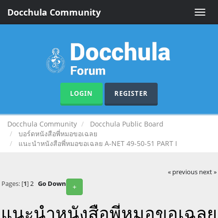
Docchula Community
Toggle
naviga
LOGIN
REGISTER
Docchula Community
Docchula Public Board
บอร์ดหนังสือพี่หมอขอเฉลย
แนะนำหนังสือพี่หมอขอเฉลย A-NET 49-50-51 PART I
« previous
next »
Pages: [
1
]
2
Go Down
+
แนะนำหนังสือพี่หมอขอเฉลย