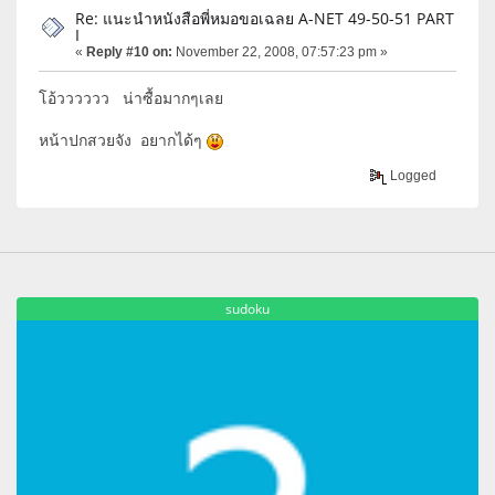
Re: แนะนำหนังสือพี่หมอขอเฉลย A-NET 49-50-51 PART
I
«
Reply #10 on:
November 22, 2008, 07:57:23 pm »
โอ้วววววว น่าซื้อมากๆเลย
หน้าปกสวยจัง อยากได้ๆ
Logged
sudoku