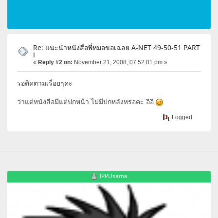
Re: แนะนำหนังสือพี่หมอขอเฉลย A-NET 49-50-51 PART
I
«
Reply #2 on:
November 21, 2008, 07:52:01 pm »
รอติดตามเรื่อยๆคะ
ว่าแต่หนังสือมีแต่ปกหน้า ไม่มีปกหลังหรอคะ อิอิ
Logged
IPPUsama