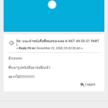
Re: แนะนำหนังสือพี่หมอขอเฉลย A-NET 49-50-51 PART
I
«
Reply #9 on:
November 22, 2008, 03:43:36 pm »
อ๊ากกกกก
พี่ๆเอารูปหนังสือมาล่ออีกแล้ว
อยากได้!!!!!!!!!!!!!!!
Logged