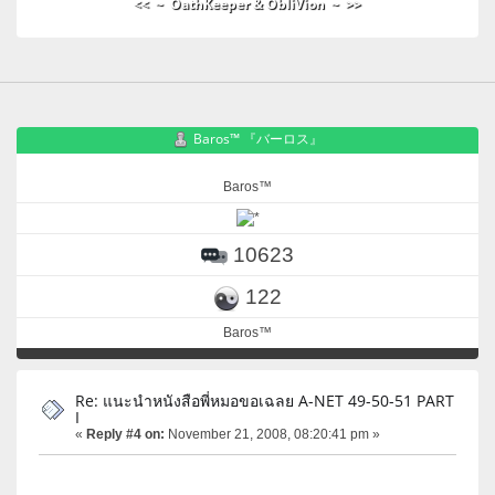
<< ~ OathKeeper & ObliVion ~ >>
Baros™ 『バーロス』
Baros™
10623
122
Baros™
Re: แนะนำหนังสือพี่หมอขอเฉลย A-NET 49-50-51 PART
I
«
Reply #4 on:
November 21, 2008, 08:20:41 pm »