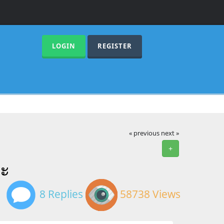
LOGIN
REGISTER
« previous
next »
+
คะ
8 Replies
58738 Views