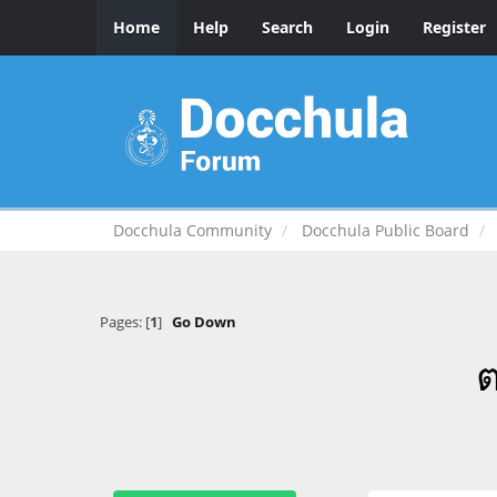
Home
Help
Search
Login
Register
Docchula Community
Docchula Public Board
Pages: [
1
]
Go Down
ต