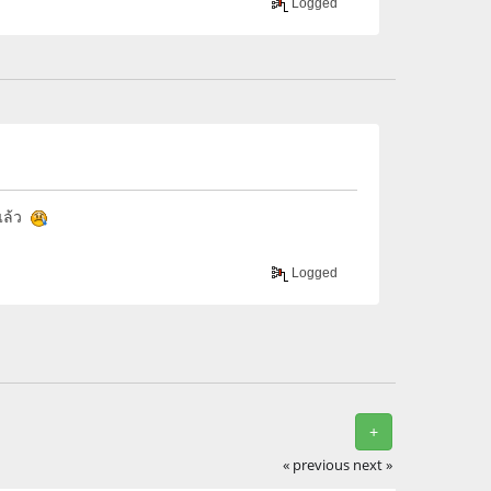
Logged
บแล้ว
Logged
+
« previous
next »