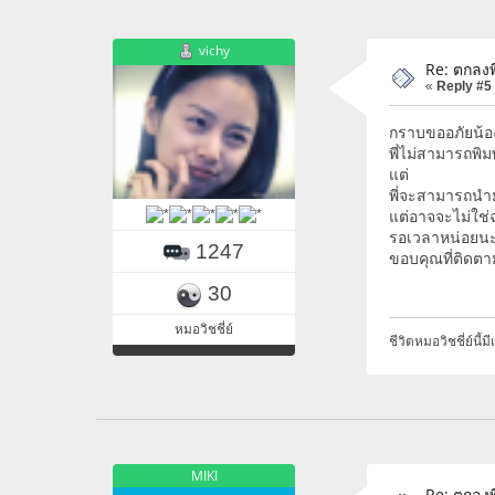
vichy
Re: ตกลงพี
«
Reply #5
กราบขออภัยน้อ
พี่ไม่สามารถพิ
แต่
พี่จะสามารถนำม
แต่อาจจะไม่ใช่
รอเวลาหน่อยนะ
1247
ขอบคุณที่ติดต
30
หมอวิชชี่ย์
ชีวิตหมอวิชชี่ย์นี้
MIKI
Re: ตกลงพี