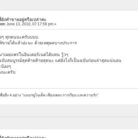
่ยังทำขายอยู่หรือเปล่าคะ
 on:
June 13, 2010, 07:17:56 pm »
งๆ ทุกคนนะครับบบบ
มพ์ขายได้แล้วอ่ะนะ ด้วยเหตุผลบางประการ
าเผยแพร่ในอินเตอร์เนตได้แทน วู้วๆ
ฉบับสมบูรณ์สุดท้ายท้ายสุดนะ แต่ยังไงก็เป็นฉบับก่อนล่าสุดแน่นอน
น้องๆ
ามนะครับ
มีเพื่อสิ่ง 4 อย่าง "แมนฯยูไนเต็ด เสียงเพลง การเรียน และความรัก"
่ยังทำขายอยู่หรือเปล่าคะ