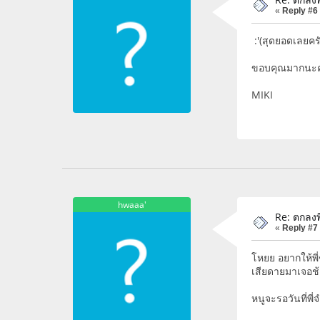
«
Reply #6
:'(สุดยอดเลยครั
ขอบคุณมากนะค
MIKI
hwaaa'
Re: ตกลงพี
«
Reply #7
โหยย อยากให้พี่
เสียดายมาเจอช
หนูจะรอวันที่พี