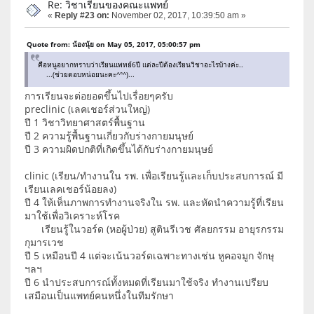
Re: วิชาเรียนของคณะแพทย์
«
Reply #23 on:
November 02, 2017, 10:39:50 am »
Quote from: น้องนุ้ย on May 05, 2017, 05:00:57 pm
คือหนูอยากทราบว่าเรียนแพทย์6ปี แต่ละปีต้องเรียนวิชาอะไรบ้างค่ะ..
...(ช่วยตอบหน่อยนะคะ^°^)...
การเรียนจะต่อยอดขึ้นไปเรื่อยๆครับ
preclinic (เลคเชอร์ส่วนใหญ่)
ปี 1 วิชาวิทยาศาสตร์พื้นฐาน
ปี 2 ความรู้พื้นฐานเกี่ยวกับร่างกายมนุษย์
ปี 3 ความผิดปกติที่เกิดขึ้นได้กับร่างกายมนุษย์
clinic (เรียน/ทำงานใน รพ. เพื่อเรียนรู้และเก็บประสบการณ์ มี
เรียนเลคเชอร์น้อยลง)
ปี 4 ให้เห็นภาพการทำงานจริงใน รพ. และหัดนำความรู้ที่เรียน
มาใช้เพื่อวิเคราะห์โรค
เรียนรู้ในวอร์ด (หอผู้ป่วย) สูตินรีเวช ศัลยกรรม อายุรกรรม
กุมารเวช
ปี 5 เหมือนปี 4 แต่จะเน้นวอร์ดเฉพาะทางเช่น หูคอจมูก จักษุ
ฯลฯ
ปี 6 นำประสบการณ์ทั้งหมดที่เรียนมาใช้จริง ทำงานเปรียบ
เสมือนเป็นแพทย์คนหนึ่งในทีมรักษา