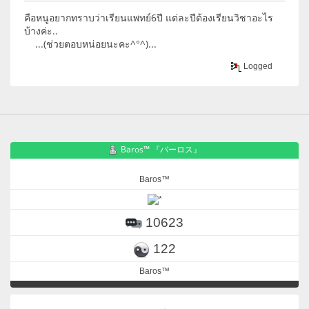
คือหนูอยากทราบว่าเรียนแพทย์6ปี แต่ละปีต้องเรียนวิชาอะไร
บ้างค่ะ..
...(ช่วยตอบหน่อยนะคะ^°^)...
Logged
Baros™ 『バーロス』
Baros™
10623
122
Baros™