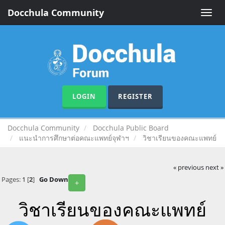
Docchula Community
Toggle
naviga
LOGIN
REGISTER
Docchula Community
Docchula Public Board
แนะนำการศึกษาต่อคณะแพทย์จุฬาฯ
วิชาเรียนของคณะแพทย์
« previous
next »
Pages:
1
[
2
]
Go Down
+
วิชาเรียนของคณะแพทย์