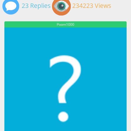
23 Replies
234223 Views
Poom1000