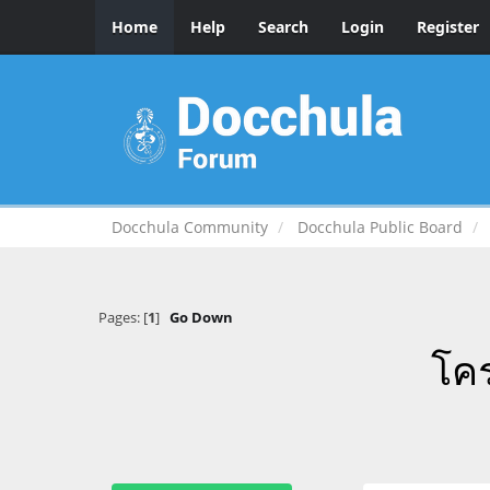
Home
Help
Search
Login
Register
Docchula Community
Docchula Public Board
Pages: [
1
]
Go Down
โค