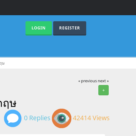
LOGIN
REGISTER
ฤษ
« previous
next »
+
กฤษ
0 Replies
42414 Views