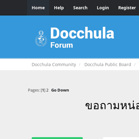
Home
Help
Search
Login
Register
Docchula Community
Docchula Public Board
Pages: [
1
]
2
Go Down
ขอถามหน่อ