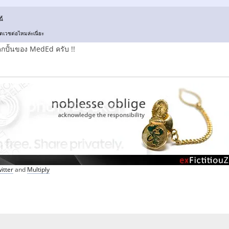
ี้
ตเวชต่อไหมล่ะเนี่ยะ
เด็กปั้นของ MedEd ครับ !!
itter
and
Multiply