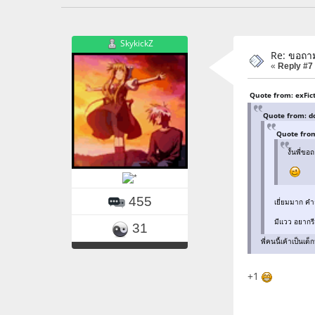
SkykickZ
Re: ขอถา
«
Reply #7
Quote from: exFic
Quote from: d
Quote from
งั้นพี่ข
455
เยี่ยมมาก คำ
มีแวว อยากรี
31
พี่คนนี้เค้าเป็นเด
+1