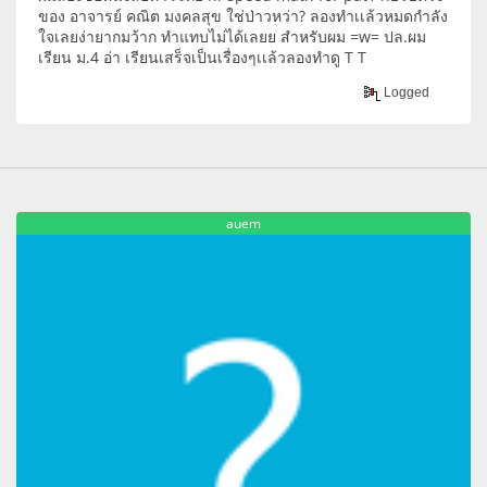
ของ อาจารย์ คณิต มงคลสุข ใช่ป่าวหว่า? ลองทำเเล้วหมดกำลัง
ใจเลยง่ายากมว้าก ทำแทบไม่ได้เลยย สำหรับผม =w= ปล.ผม
เรียน ม.4 อ่า เรียนเสร็จเป็นเรื่องๆเเล้วลองทำดู T T
Logged
auem