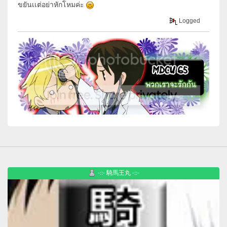
ขยันเเต่อย่าหักโหมค่ะ
Logged
-::- 騎馬王丸 -::-