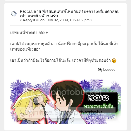
Re: ม.ปลาย พี่เรียนพิเศษที่ไหนกันครับ+การเตรียมตัวสอบ
เข้า แพทย์ จุฬาฯ ครับ
«
Reply #20 on:
July 02, 2009, 10:24:09 pm »
เรพบนนี่พาดพิง 555+
rank1สวนกุหลาบพูดมั่วอ่า น้องปรึกษาพี่porporก้อได้นะ พี่เค้า
เทพของเเท้เรยอ่า
เอาเป็นว่าถ้ามีอะไรก้อถามได้นะจ๊ะ เด่วจามีพี่ๆช่วยตอบจ้า
Logged