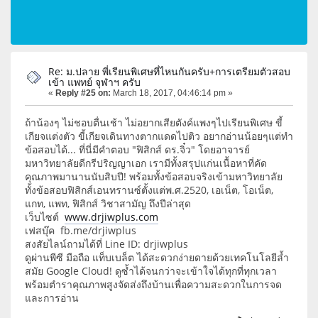
Re: ม.ปลาย พี่เรียนพิเศษที่ไหนกันครับ+การเตรียมตัวสอบ
เข้า แพทย์ จุฬาฯ ครับ
«
Reply #25 on:
March 18, 2017, 04:46:14 pm »
ถ้าน้องๆ ไม่ชอบตื่นเช้า ไม่อยากเสียตังค์แพงๆไปเรียนพิเศษ ขี้
เกียจแต่งตัว ขี้เกียจเดินทางตากแดดไปติว อยากอ่านน้อยๆแต่ทำ
ข้อสอบได้... ที่นี่มีคำตอบ "ฟิสิกส์ ดร.จิ๋ว" โดยอาจารย์
มหาวิทยาลัยดีกรีปริญญาเอก เรามีทั้งสรุปแก่นเนื้อหาที่คัด
คุณภาพมานานนับสิบปี! พร้อมทั้งข้อสอบจริงเข้ามหาวิทยาลัย
ทั้ง​ข้อสอบฟิสิกส์เอนทรานซ์ตั้งแต่พ.ศ.2520, เอเน็ต, โอเน็ต,
แกท, แพท, ฟิสิกส์ วิชาสามัญ ถึงปีล่าสุด
เว็บไซต์
www.drjiwplus.com
เฟสบุ๊ค fb.me/drjiwplus
สงสัยไลน์ถามได้ที่ Line ID: drjiwplus
ดูผ่านพีซี มือถือ แท็บเบล็ต ได้สะดวกง่ายดายด้วยเทคโนโลยีล้ำ
สมัย Google Cloud! ดูซ้ำได้จนกว่าจะเข้าใจได้ทุกที่ทุกเวลา
พร้อมตำราคุณภาพสูงจัดส่งถึงบ้านเพื่อความสะดวกในการจด
และการอ่าน