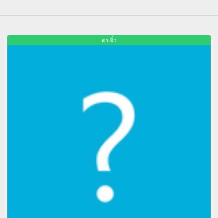
ดร.จิ๋ว