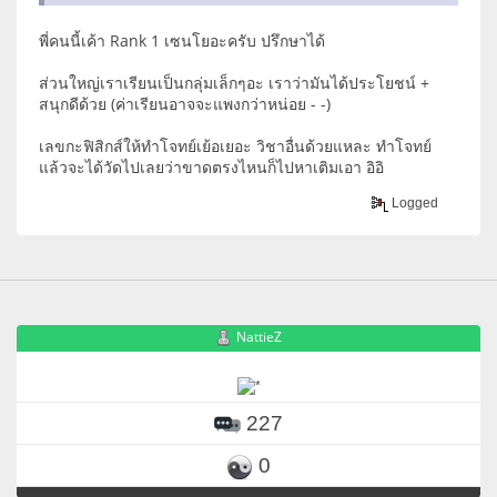
พี่คนนี้เค้า Rank 1 เซนโยอะครับ ปรึกษาได้
ส่วนใหญ่เราเรียนเป็นกลุ่มเล็กๆอะ เราว่ามันได้ประโยชน์ +
สนุกดีด้วย (ค่าเรียนอาจจะแพงกว่าหน่อย - -)
เลขกะฟิสิกส์ให้ทำโจทย์เย้อเยอะ วิชาอื่นด้วยแหละ ทำโจทย์
แล้วจะได้วัดไปเลยว่าขาดตรงไหนก็ไปหาเติมเอา อิอิ
Logged
NattieZ
227
0