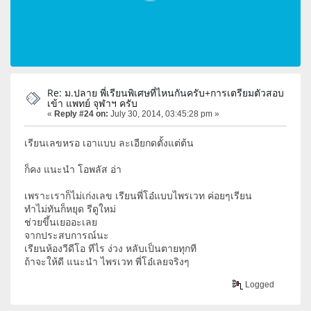
Re: ม.ปลาย พี่เรียนพิเศษที่ไหนกันครับ+การเตรียมตัวสอบ
เข้า แพทย์ จุฬาฯ ครับ
«
Reply #24 on:
July 30, 2014, 03:45:28 pm »
เรียนเลขหรอ เอาแบบ ละเอียกดตั้งแต่ต้น
ก็คง แนะนำ โอพลัส อ่า
เพราะเราก็ไม่เก่งเลข เรียนพี่โอ๋แบบไพรเวท ค่อยๆเรียน
ทำไม่ทันก็หยุด รีดูใหม่
ช่วยขึ้นเยออะเลย
จากประสบการณ์นะ
เรียนห้องวีดีโอ ทีไร ง่วง หลับเป็นตายทุกที
ถ้าจะให้ดี แนะนำ ไพรเวท พี่โอ๋เลยจริงๆ
Logged