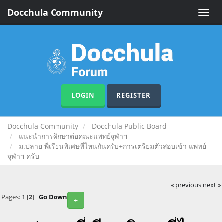
Docchula Community
Toggle
naviga
LOGIN
REGISTER
Docchula Community
Docchula Public Board
แนะนำการศึกษาต่อคณะแพทย์จุฬาฯ
ม.ปลาย พี่เรียนพิเศษที่ไหนกันครับ+การเตรียมตัวสอบเข้า แพทย์
จุฬาฯ ครับ
« previous
next »
Pages:
1
[
2
]
Go Down
+