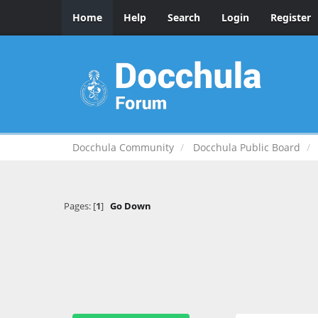
Home
Help
Search
Login
Register
Docchula Community
Docchula Public Board
Pages: [
1
]
Go Down