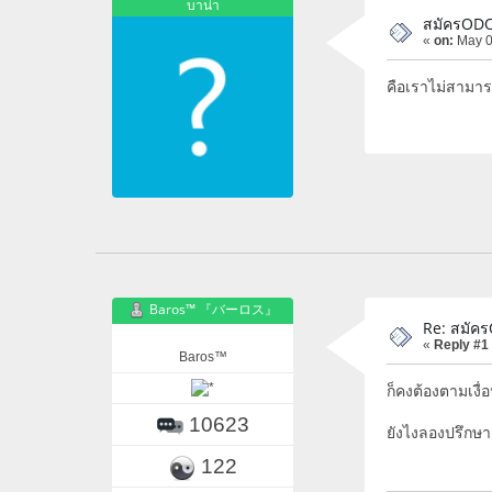
บาน่า
สมัครODO
«
on:
May 0
คือเราไม่สามา
Baros™ 『バーロス』
Re: สมัคร
«
Reply #1
Baros™
ก็คงต้องตามเงื่
10623
ยังไงลองปรึกษาเ
122