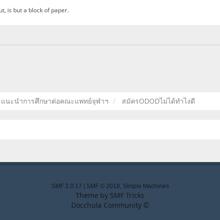
ut, is but a block of paper.
แนะนำการศึกษาต่อคณะแพทย์จุฬาฯ
สมัครODODไม่ได้ทำไงดี
SMF 2.0.17
|
SMF © 2019
,
Simple Machines
Theme by
SMF Tricks
Docchula Community ©