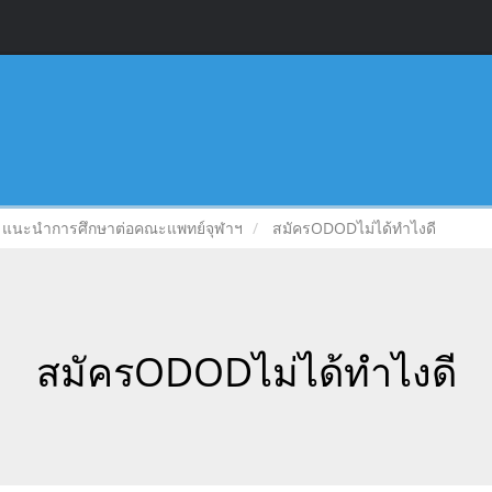
แนะนำการศึกษาต่อคณะแพทย์จุฬาฯ
สมัครODODไม่ได้ทำไงดี
สมัครODODไม่ได้ทำไงดี