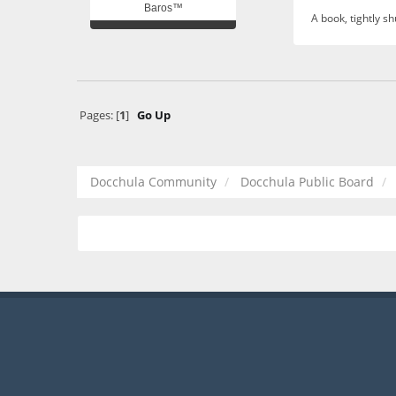
Baros™
A book, tightly sh
Pages: [
1
]
Go Up
Docchula Community
Docchula Public Board