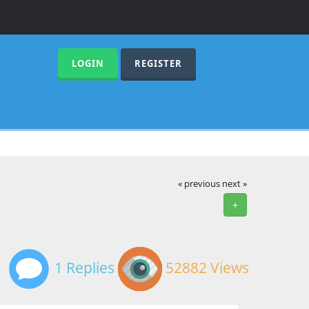
LOGIN
REGISTER
« previous
next »
+
1 Replies
52882 Views