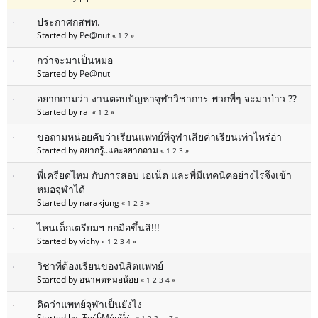
ประกาศกสพท.
Started by
Pe@nut
«
1
2
»
กว่าจะมาเป็นหมอ
Started by
Pe@nut
อยากถามว่า งานตอบปัญหาจุฬาวิชาการ พวกพี่ๆ จะมาป่าว ??
Started by ral
«
1
2
»
ขอถามหน่อยคับว่าเรียนแพทย์ที่จุฬาเสียค่าเรียนเท่าไหร่อ่า
Started by อยากรู้..และอยากถาม
«
1
2
3
»
พี่เครียดไหม กับการสอบ เอเน็ต และพี่มีเทคนิคอย่างไรจึงเข้า
หมอจุฬาได้
Started by narakjung
«
1
2
3
»
ไหนเด็กเตรียมฯ ยกมือขึ้นสิ!!!
Started by
vichy
«
1
2
3
4
»
วิชาที่ต้องเรียนของนิสิตแพทย์
Started by อนาคตหมอน้อย
«
1
2
3
4
»
คิดว่าแพทย์จุฬาเป็นยังไง
Started by
-ŦęćĥМάŋĩǻċ-