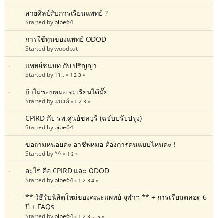
สายศิลป์กับการเรียนแพทย์ ?
Started by
pipe64
การใช้ทุนของแพทย์ ODOD
Started by woodbat
แพทย์ชนบท กับ ปริญญา
Started by 11..
«
1
2
3
»
ถ้าไม่ชอบหมอ จะเรียนได้มั๊ย
Started by แบงค์
«
1
2
3
»
CPIRD กับ รพ.ศูนย์ชลบุรี (ฉบับปรับปรุง)
Started by
pipe64
ขอถามหน่อยค่ะ อาชีพหมอ ต้องการคนแบบไหนคะ !
Started by ^^
«
1
2
»
อะไร คือ CPIRD และ ODOD
Started by
pipe64
«
1
2
3
4
»
** วิธีรับนิสิตใหม่ของคณะแพทย์ จุฬาฯ ** + การเรียนตลอด 6
ปี + FAQs
Started by
pipe64
«
1
2
3
...
5
»