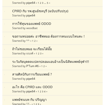
Started by
pipe64
«
1
2
3
...
5
»
CPIRD กับ รพ.ศูนย์ชลบุรี (ฉบับปรับปรุง)
Started by
pipe64
การใช้ทุนของแพทย์ ODOD
Started by woodbat
ขอถามหน่อยค่ะ อาชีพหมอ ต้องการคนแบบไหนคะ !
Started by ^^
«
1
2
»
ถ้าไม่ชอบหมอ จะเรียนได้มั๊ย
Started by แบงค์
«
1
2
3
»
ระวังภัยบุคคลแปลกปลอมแอบอ้างเป็นนิสิตแพทย์จุฬา!!!
Started by
P'Tum #6
«
1
2
»
สายศิลป์กับการเรียนแพทย์ ?
Started by
pipe64
อะไร คือ CPIRD และ ODOD
Started by
pipe64
«
1
2
3
4
»
แพทย์ชนบท กับ ปริญญา
Started by 11..
«
1
2
3
»