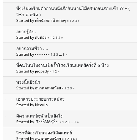
พี่ๆเริ่มเตรียมตัวอ่านหนังสือกันนานไม๊ครับก่อนสอบเข้า ?? + (
วิชา ค.ถนัด )
Started by เด็กน้อยตาน้ำตาลๆ
«
1
2
3
»
อยากรู้จัง..
Started by กบน้อย
«
1
2
3
4
»
อยากถามพี่ว่า ....
Started by - - - - - -
«
1
2
3
...
5
»
พี่คนไหนไปงานเปิดรั้วโรงเรียนแพทย์ครั้งที่ 6 บ้าง
Started by jeopady
«
1
2
»
พรุ่งนี้แย้วน้า
Started by อนาคตหมอน้อย
«
1
2
3
»
เอกสารประกอบการสมัคร
Started by Newilla
คิดว่าแพทย์จุฬาเป็นยังไง
Started by
-ŦęćĥМάŋĩǻċ-
«
1
2
3
...
7
»
วิชาที่ต้องเรียนของนิสิตแพทย์
Started by อนาคตหมอน้อย
«
1
2
3
4
»