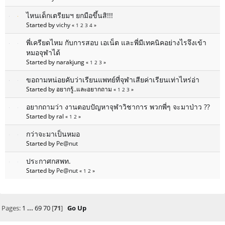
ไหนเด็กเตรียมฯ ยกมือขึ้นสิ!!!
Started by
vichy
«
1
2
3
4
»
พี่เครียดไหม กับการสอบ เอเน็ต และพี่มีเทคนิคอย่างไรจึงเข้า
หมอจุฬาได้
Started by narakjung
«
1
2
3
»
ขอถามหน่อยคับว่าเรียนแพทย์ที่จุฬาเสียค่าเรียนเท่าไหร่อ่า
Started by อยากรู้..และอยากถาม
«
1
2
3
»
อยากถามว่า งานตอบปัญหาจุฬาวิชาการ พวกพี่ๆ จะมาป่าว ??
Started by ral
«
1
2
»
กว่าจะมาเป็นหมอ
Started by
Pe@nut
ประกาศกสพท.
Started by
Pe@nut
«
1
2
»
Pages:
1
...
69
70
[
71
]
Go Up