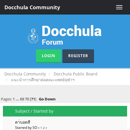
Docchula Community
Toggle
naviga
LOGIN
REGISTER
Docchula Community
Docchula Public Board
แนะนำการศึกษาต่อคณะแพทย์จุฬาฯ
Pages:
1
...
69
70
[
71
]
Go Down
Subject
/
Started by
ตา่บอดสี
Started by SO
«
1
2
»