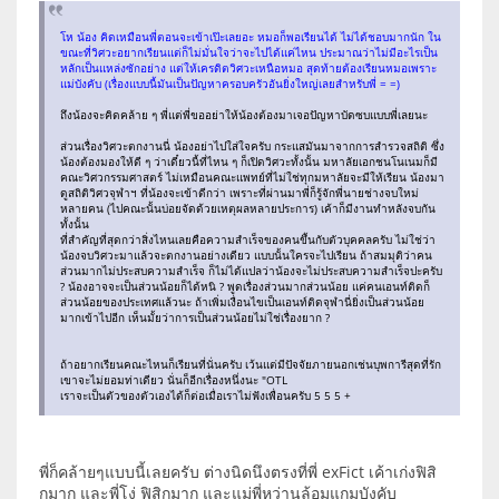
โห น้อง คิดเหมือนพี่ตอนจะเข้าเป๊ะเลยอะ หมอก็พอเรียนได้ ไม่ได้ชอบมากนัก ใน
ขณะที่วิศวะอยากเรียนแต่ก็ไม่มั่นใจว่าจะไปได้แค่ไหน ประมาณว่าไม่มีอะไรเป็น
หลักเป็นแหล่งซักอย่าง แต่ให้เครดิตวิศวะเหนือหมอ สุดท้ายต้องเรียนหมอเพราะ
แม่บังคับ (เรื่องแบบนี้มันเป็นปัญหาครอบครัวอันยิ่งใหญ่เลยสำหรับพี่ = =)
ถึงน้องจะคิดคล้าย ๆ พี่แต่พี่ขออย่าให้น้องต้องมาเจอปัญหาบัดซบแบบพี่เลยนะ
ส่วนเรื่องวิศวะตกงานนี่ น้องอย่าไปใส่ใจครับ กระแสมันมาจากการสำรวจสถิติ ซึ่ง
น้องต้องมองให้ดี ๆ ว่าเดี๋ยวนี้ที่ไหน ๆ ก็เปิดวิศวะทั้งนั้น มหาลัยเอกชนโนเนมก็มี
คณะวิศวกรรมศาสตร์ ไม่เหมือนคณะแพทย์ที่ไม่ใช่ทุกมหาลัยจะมีให้เรียน น้องมา
ดูสถิติวิศวจุฬาฯ ที่น้องจะเข้าดีกว่า เพราะที่ผ่านมาพี่ก็รู้จักพี่นายช่างจบใหม่
หลายคน (ไปคณะนั้นบ่อยจัดด้วยเหตุผลหลายประการ) เค้าก็มีงานทำหลังจบกัน
ทั้งนั้น
ที่สำคัญที่สุดกว่าสิ่งไหนเลยคือความสำเร็จของคนขึ้นกับตัวบุคคลครับ ไม่ใช่ว่า
น้องจบวิศวะมาแล้วจะตกงานอย่างเดียว แบบนั้นใครจะไปเรียน ถ้าสมมุติว่าคน
ส่วนมากไม่ประสบความสำเร็จ ก็ไม่ได้แปลว่าน้องจะไม่ประสบความสำเร็จปะครับ
? น้องอาจจะเป็นส่วนน้อยก็ได้หนิ ? พูดเรื่องส่วนมากส่วนน้อย แค่คนเอนท์ติดก็
ส่วนน้อยของประเทศแล้วนะ ถ้าเพิ่มเงื่อนไขเป็นเอนท์ติดจุฬานี่ยิ่งเป็นส่วนน้อย
มากเข้าไปอีก เห็นมั้ยว่าการเป็นส่วนน้อยไม่ใช่เรื่องยาก ?
ถ้าอยากเรียนคณะไหนก็เรียนที่นั่นครับ เว้นแต่มีปัจจัยภายนอกเช่นบุพการีสุดที่รัก
เขาจะไม่ยอมท่าเดียว นั่นก็อีกเรื่องหนึ่งนะ "OTL
เราจะเป็นตัวของตัวเองได้ก็ต่อเมื่อเราไม่ฟังเพื่อนครับ 5 5 5 +
พี่ก็คล้ายๆแบบนี้เลยครับ ต่างนิดนึงตรงที่พี่ exFict เค้าเก่งฟิสิ
กมาก และพี่โง่ ฟิสิกมาก และแม่พี่หว่านล้อมแกมบังคับ