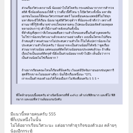
ส่วนเรื่องวิศวะตกงานนี่ น้องอย่าไปใส่ใจครับ กระแสมันมาจากการสำรวจ
สถิติ ซึ่งน้องต้องมองให้ดี ๆ ว่าเดี๋ยวนี้ที่ไหน ๆ ก็เปิดวิศวะทั้งนั้น มหาลัย
เอกชนโนเนมก็มีคณะวิศวกรรมศาสตร์ ไม่เหมือนคณะแพทย์ที่ไม่ใช่ทุก
มหาลัยจะมีให้เรียน น้องมาดูสถิติวิศวจุฬาฯ ที่น้องจะเข้าดีกว่า เพราะที่
ผ่านมาพี่ก็รู้จักพี่นายช่างจบใหม่หลายคน (ไปคณะนั้นบ่อยจัดด้วยเหตุผล
หลายประการ) เค้าก็มีงานทำหลังจบกันทั้งนั้น
ที่สำคัญที่สุดกว่าสิ่งไหนเลยคือความสำเร็จของคนขึ้นกับตัวบุคคลครับ
ไม่ใช่ว่าน้องจบวิศวะมาแล้วจะตกงานอย่างเดียว แบบนั้นใครจะไปเรียน
ถ้าสมมุติว่าคนส่วนมากไม่ประสบความสำเร็จ ก็ไม่ได้แปลว่าน้องจะไม่
ประสบความสำเร็จปะครับ ? น้องอาจจะเป็นส่วนน้อยก็ได้หนิ ? พูดเรื่อง
ส่วนมากส่วนน้อย แค่คนเอนท์ติดก็ส่วนน้อยของประเทศแล้วนะ ถ้าเพิ่ม
เงื่อนไขเป็นเอนท์ติดจุฬานี่ยิ่งเป็นส่วนน้อยมากเข้าไปอีก เห็นมั้ยว่าการ
เป็นส่วนน้อยไม่ใช่เรื่องยาก ?
ถ้าอยากเรียนคณะไหนก็เรียนที่นั่นครับ เว้นแต่มีปัจจัยภายนอกเช่นบุพการี
สุดที่รักเขาจะไม่ยอมท่าเดียว นั่นก็อีกเรื่องหนึ่งนะ "OTL
เราจะเป็นตัวของตัวเองได้ก็ต่อเมื่อเราไม่ฟังเพื่อนครับ 5 5 5 +
พี่ก็คล้ายๆแบบนี้เลยครับ ต่างนิดนึงตรงที่พี่ exFict เค้าเก่งฟิสิกมาก และพี่โง่ ฟิสิ
กมาก และแม่พี่หว่านล้อมแกมบังคับ
มีแนวนี้หลายคนครับ 555
พี่ก็เปนหนึ่งในนั้น
ไม่ได้อยากเรียนวิศวะนะ แต่อยากทำธุรกิจของตัวเอง คล้ายๆ
น้องอีกกระทู้