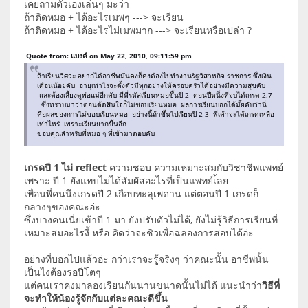
เคยถามตัวเองเล่นๆ มะว่า
ถ้าติดหมอ + ได้อะไรเมพๆ ---> จะเรียน
ถ้าติดหมอ + ได้อะไรไม่เมพมาก ---> จะเรียนหรือเปล่า ?
Quote from: แบงค์ on May 22, 2010, 09:11:59 pm
ถ้าเรียนวิศวะ อยากได้อาชีพมั่นคงก็คงต้องไปทำงานรัฐวิสาหกิจ ราชการ ซึ่งเงิน
เดือนน้อยคับ อายุเท่าไรจะตั้งตัวมีทุกอย่างให้ครอบครัวได้อย่างมีความสุขคับ
และต้องเลี้ยงดูพ่อแม่อีกคับ มีพี่รหัสเรียนหมอขึ้นปี 2 ตอนปีหนึ่งที่จบได้เกรด 2.7
ซึ่งทราบมาว่าตอนต้ดสินใจก็ไม่ชอบเรียนหมอ ผลการเรียนบอกได้มั๊ยคับว่านี่
คือผลของการไม่ขอบเรียนหมอ อย่างนี้ถ้าขึ้นไปเรียนปี 2 3 พี่เค้าจะได้เกรดเหลือ
เท่าไหร่ เพราะเรียนยากขึ้นอีก
ขอบคุณสำหรับพี่หมอ ๆ ที่เข้ามาตอบคับ
เกรดปี 1 ไม่ reflect
ความชอบ ความเหมาะสมกับวิชาชีพแพทย์
เพราะ ปี 1 ยังแทบไม่ได้สัมผัสอะไรที่เป็นแพทย์เ้ลย
เพื่อนพี่คนนึงเกรดปี 2 เกือบทะลุเพดาน แต่ตอนปี 1 เกรดก็
กลางๆของคณะอ่ะ
ซึ่งบางคนเนี่ยเข้าปี 1 มา ยังปรับตัวไม่ได้, ยังไม่รู้วิธีการเรียนที่
เหมาะสมอะไรงี้ หรือ คิดว่าจะชิวเพื่อฉลองการสอบได้อ่ะ
อย่างที่บอกไปแล้วอ่ะ กว่าเราจะรู้จริงๆ ว่าคณะนั้น อาชีพนั้น
เป็นไงต้องรอปีโตๆ
แต่คนเราคงมาลองเรียนกันนานขนาดนั้นไม่ได้ แนะนำว่า
วิธีที่
จะทำให้น้องรู้จักกับแต่ละคณะดีขึ้น