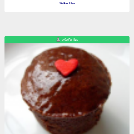
Walker Allen
bRoWniEs