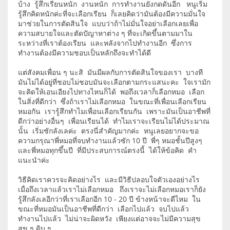
บ้าง รู้สึกเรียนหนัก งานหนัก การทำงานยังกดดันอีก หนูเริ่ม
รู้สึกคิดหนักค่ะที่จะเลือกเรียน ก็เลยคิดว่ามันต้องมีความมั่นใจ
มาช่วยในการตัดสินใจ แบบว่าถ้าไม่มั่นใจอย่าเลือกเลยเพื่อ
ความสบายใจและตัดปัญาหาต่าง ๆ ที่จะเกิดขึ้นตามมาใน
ระหว่างที่เราต้องเรียน และหลังจากไปทำงานอีก ซึ่งการ
ทำงานต้องมีความชอบเป็นหลักถึงจะทำได้ดี
แต่สังคมเพื่อน ๆ นะสิ มันมีผลกับการตัดสินใจของเรา บางที
มันไม่ได้อยู่ที่ชอบไม่ชอบมันจะเลือกตามกระแสนะคะ ใจเรามัก
จะคิดให้เอนเอียงไปทางไหนก็ได้ พอถึงเวลาก็เลือกหมอ เลือก
ในสิ่งที่ดีกว่า ซึ่งถ้าเราไม่เลือกหมอ ในขณะที่เพื่อนเลือกเรียน
หมอกัน เรารู้สึกทำไมเพื่อนเลือกเรียนกัน เพราะมันเป็นอาชีพที่
ดีกว่าอย่างอื่นๆ เพื่อนเรียนได้ ทำไมเราจะเรียนไม่ได้ประมาณ
นั้น เริ่มชักลังเลค่ะ ตรงนี่สำคัญมากค่ะ หนูเลยอยากจะขอ
ความกรุณาพี่หมอที่จบทำงานแล้วซัก 10 ปี พี่ๆ หมอชั้นปีสูงๆ
และพี่หมอทุกขึ้นปี ที่มีประสบการณ์ตรงนี้ ได้ให้ข้อคิด คำ
แนะนำค่ะ
วิธีคิดเราควรจะคิดอย่างไร และมีวิธีปลอบใจตัวเองอย่างไร
เมื่อถึงเวลาแล้วเราไม่เลือกหมอ ถึงเราจะไม่เลือกหมอเราก็ยัง
รู้สึกลังเลอีกว่าที่เราเลือกอีก 10 - 20 ปี ข้างหน้าจะดีไหม ใน
ขณะที่หมอมันเป็นอาชีพที่ดีกว่า เลือกไปแล้ว จบไปแล้ว
ทำงานไปแล้ว ไม่น่าจะผิดหวัง เพียงแต่อาจจะไม่มีความสุข
สุข ๆ ดิบ ๆ