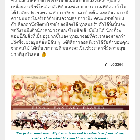
พี่ไม่ค่อยแฮปปี้กับการเรียนนัก(แต่แฮปปี้กับสังคมนะ !!)เลยดู
เหมือนจะเชียร์ให้เลือกสิ่งที่ตัวเองชอบมากกว่า แต่พี่คิดว่าถ้าไม่
ได้รังเกียจรังงอนความลำบากที่กล่าวมาข้างต้น และคิดว่าการมี
ความมั่นคงในชีวิตก็ถือเป็นความสุขอย่างนึง คณะแพทย์ก็เป็น
ตัวเลือกตัวนึงที่ตอบโจทย์ของน้องได้ ทุกคนปรับตัวได้ทั้งนั้นอ่ะ
พอถึงวันนึงถ้าน้องสามารถมองข้ามข้อเสียมันไปได้ น้องก็จะ
แฮปปี้กับสิ่งที่เป็นอยู่มากขึ้นเอง ทุกอย่างอยู่ที่ตัวเราเองมากกว่า
..ถึงพี่จะยังอยู่แค่ชั้นปีต้น ๆ แต่พี่คิดว่าตอนที่เราได้รับคำขอบคุณ
จากคนไข้ ได้เห็นเขาหายดี มันคงจะเป็นช่วงเวลาที่มีความสุข
มากที่สุดไปเลย
Logged
"I'm just a small man. My heart is moved by what's in front of me,
rather than what the world as a whole needs