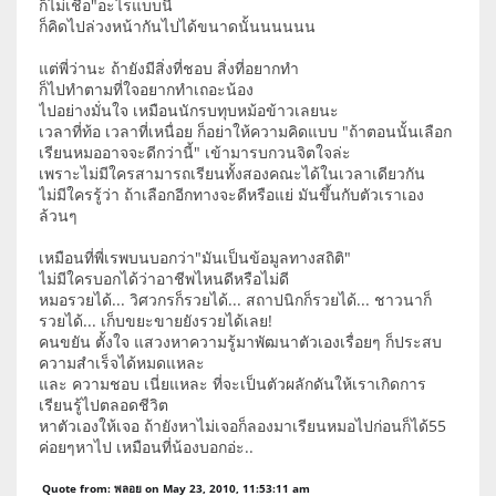
ก็ไม่เชื่อ"อะไรแบบนี้
ก็คิดไปล่วงหน้ากันไปได้ขนาดนั้นนนนนน
แต่พี่ว่านะ ถ้ายังมีสิ่งที่ชอบ สิ่งที่อยากทำ
ก็ไปทำตามที่ใจอยากทำเถอะน้อง
ไปอย่างมั่นใจ เหมือนนักรบทุบหม้อข้าวเลยนะ
เวลาที่ท้อ เวลาที่เหนื่อย ก็อย่าให้ความคิดแบบ "ถ้าตอนนั้นเลือก
เรียนหมออาจจะดีกว่านี้" เข้ามารบกวนจิตใจล่ะ
เพราะไม่มีใครสามารถเรียนทั้งสองคณะได้ในเวลาเดียวกัน
ไม่มีใครรู้ว่า ถ้าเลือกอีกทางจะดีหรือแย่ มันขึ้นกับตัวเราเอง
ล้วนๆ
เหมือนที่พี่เรพบนบอกว่า"มันเป็นข้อมูลทางสถิติ"
ไม่มีใครบอกได้ว่าอาชีพไหนดีหรือไม่ดี
หมอรวยได้... วิศวกรก็รวยได้... สถาปนิกก็รวยได้... ชาวนาก็
รวยได้... เก็บขยะขายยังรวยได้เลย!
คนขยัน ตั้งใจ แสวงหาความรู้มาพัฒนาตัวเองเรื่อยๆ ก็ประสบ
ความสำเร็จได้หมดแหละ
และ ความชอบ เนี่ยแหละ ที่จะเป็นตัวผลักดันให้เราเกิดการ
เรียนรู้ไปตลอดชีวิต
หาตัวเองให้เจอ ถ้ายังหาไม่เจอก็ลองมาเรียนหมอไปก่อนก็ได้55
ค่อยๆหาไป เหมือนที่น้องบอกอ่ะ..
Quote from: พลอย on May 23, 2010, 11:53:11 am