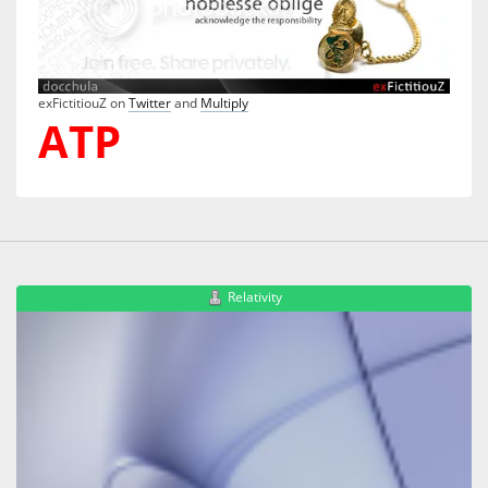
exFictitiouZ on
Twitter
and
Multiply
ATP
Relativity