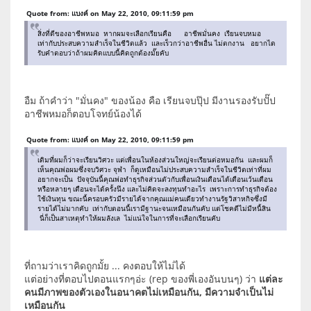
Quote from: แบงค์ on May 22, 2010, 09:11:59 pm
สิ่งที่ดีของอาชีพหมอ หากผมจะเลือกเรียนคือ อาชีพมั่นคง เรียนจบหมอ
เท่ากับประสบความสำเร็จในชีวิตแล้ว และเร็วกว่าอาชีพอื่น ไม่ตกงาน อยากได
รับคำตอบว่าถ้าผมคิดแบบนี้คิดถูกต้องมั๊ยคับ
อืม ถ้าคำว่า "มั่นคง" ของน้อง คือ เรียนจบปุ๊ป มีงานรองรับปั๊ป
อาชีพหมอก็ตอบโจทย์น้องได้
Quote from: แบงค์ on May 22, 2010, 09:11:59 pm
เดิมที่ผมก็ว่าจะเรียนวิศวะ แต่เพื่อนในห้องส่วนใหญ่จะเรียนต่อหมอกัน และผมก็
เห็นคุณพ่อผมซึ่งจบวิศวะ จุฬา ก็ดูเหมือนไม่ประสบความสำเร็จในชีวิตเท่าที่ผม
อยากจะเป็น ปัจจุบันนี้คุณพ่อทำธุรกิจส่วนตัวกับเพื่อนเงินเดือนได้เดือนเว้นเดือน
หรือหลายๆ เดือนจะได้ครั้งนึง และไม่คิดจะลงทุนทำอะไร เพราะการทำธุรกิจต้อง
ใช้เงินทุน ขณะนี้ครอบครัวมีรายได้จากคุณแม่คนเดียวทำงานรัฐวิสาหกิจซึ่งมี
รายได้ไม่มากคับ เท่ากับตอนนี้เรามีฐานะจนเหมือนกันคับ แต่โชคดีไม่มีหนี้สิน
นี่ก็เป็นสาเหตุทำให้ผมลังเล ไม่แน่ใจในการที่จะเลือกเรียนคับ
ที่ถามว่าเราคิดถูกมั้ย ... คงตอบให้ไม่ได้
แต่อย่างที่ตอบไปตอนแรกๆอ่ะ (rep ของพี่เองอันบนๆ) ว่า
แต่ละ
คนมีภาพของตัวเองในอนาคตไม่เหมือนกัน, มีความจำเป็นไม่
เหมือนกัน