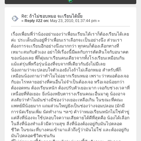
Re: ถ้าไม่ชอบหมอ จะเรียนได้มั๊ย
«
Reply #22 on:
May 23, 2010, 01:37:44 pm »
เรื่องเพื่อนพี่ว่าน้องอย่ามองว่าเพื่อนเรียนได้เราก็ต้องเรียนได้เลย
ค่ะ ประเด็นมันอยู่ที่ว่าเพื่อนเราเลือกจะเป็นอย่างนึง ส่วนเรา
ต้องการจะเรียนอีกอย่างนึงมากกว่า ทุกคนก็ต้องเลือกทางที่
เหมาะสมกับตัวเอง อย่าให้เรื่องนี้มีผลกับการตัดสินใจกับอนาคต
ของน้องเลย พี่ก็ดุ่มมาเรียนคนเดียวจากทั้งโรงเรียนเหมือนกัน
แม้แต่รุ่นพี่หรือรุ่นน้องที่จบจากที่เดียวกันยังไม่มีเลย
น้องถามว่าจะปลอบใจตัวเองยังไงถ้าไม่เลือกหมอ สำหรับพี่ก็
เหมือนน้องถามว่าทำไมไม่อยากเรียนหมอ เพราะว่าหมอต้องเจอ
กับอะไรหลายอย่างที่คนอื่นไม่จำเป็นต้องเจอ หรือเจอน้อยกว่า
ต้องอดทน ต้องเรียนหนัก ต้องปรับตัวเยอะมาก เจอกับช่วงเวลาที่
เหนื่อยที่ท้อเยอะ ยิ่งน้องหยิบตารางเรียนคณะอื่นมาดู น้องอาจ
สงสัยว่าทำไมมันช่างมีช่องว่างเยอะเหลือเกิน ในขณะที่คณะ
แพทย์มีน้อยมาก แถมส่วนใหญ่ยังเป็นช่องว่างจอมปลอม (มักมี
การนัดเรียนเพิ่ม นัดทำงาน ฯลฯ) คำว่าหมอเรียนหนักไม่ใช่คำขู่
แต่สิ่งที่น้องจะใช้ปลอบใจความเสียดายได้ดีที่สุดคือ น้องได้เลือก
ในสิ่งที่น้องทำแล้วมีความสุข สิ่งที่น้องต้องอยู่กับมันไปตลอด
ชีวิต ในขณะที่บางคนเข้ามาแล้วถึงรู้ว่ามันไม่ใช่ และต้องอยู่กับ
มันไปตลอดชีวิตเช่นกัน