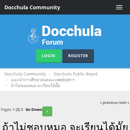
Docchula Community
Toggle
naviga
LOGIN
REGISTER
Docchula Community
Docchula Public Board
แนะนำการศึกษาต่อคณะแพทย์จุฬาฯ
ถ้าไม่ชอบหมอ จะเรียนได้มั๊ย
« previous
next »
Pages:
1
[
2
]
3
Go Down
+
ถ้าไม่ชอบหมอ จะเรียนได้มั๊ย