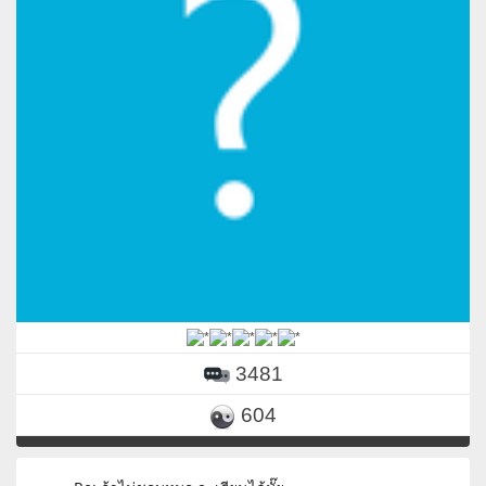
3481
604