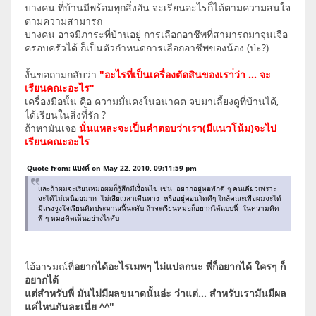
บางคน ที่บ้านมีพร้อมทุกสิ่งอัน จะเรียนอะไรก็ได้ตามความสนใจ
ตามความสามารถ
บางคน อาจมีภาระที่บ้านอยู่ การเลือกอาชีพที่สามารถมาจุนเจือ
ครอบครัวได้ ก็เป็นตัวกำหนดการเลือกอาชีพของน้อง (ป่ะ?)
งั้นขอถามกลับว่า
"อะไรที่เป็นเครื่องตัดสินของเรา่ว่า ... จะ
เรียนคณะอะไร"
เครื่องมือนั้น คือ ความมั่นคงในอนาคต จบมาเลี้ยงดูที่บ้านได้,
ได้เรียนในสิ่งที่ัรัก ?
ถ้าหามันเจอ
นั่นแหละจะเป็นคำตอบว่าเรา(มีแนวโน้ม)จะไป
เรียนคณะอะไร
Quote from: แบงค์ on May 22, 2010, 09:11:59 pm
และถ้าผมจะเรียนหมอผมก็รู้สึกมีเงื่อนไข เช่น อยากอยู่หอพักดี ๆ คนเดียวเพราะ
จะได้ไม่เหนื่อยมาก ไม่เสียเวลาเดืนทาง หรืออยู่คอนโดดีๆ ใกล้คณะเพื่อผมจะได้
มีแรงจูงใจเรียนคิดประมาณนี้นะคับ ถ้าจะเรียนหมอก็อยากได้แบบนี้ ในความคิด
พี่ ๆ หมอคิดเห็นอย่างไรคับ
ไอ้อารมณ์ที่
อยากได้อะไรเมพๆ ไม่แปลกนะ พี่ก็อยากได้ ใครๆ ก็
อยากได้
แต่สำหรับพี่ มันไม่มีผลขนาดนั้นอ่ะ ว่าแต่... สำหรับเรามันมีผล
แค่ไหนกันละเนี่ย ^^"