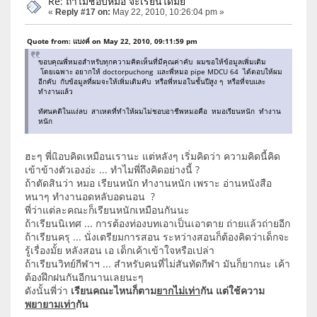
Re: ถ้าไม่ชอบหมอ จะเรียนได้มั๊ย
«
Reply #17 on:
May 22, 2010, 10:26:04 pm »
Quote from: แบงค์ on May 22, 2010, 09:11:59 pm
ขอบคุณพี่หมอสำหรับทุกความคิดเห็นที่มีคุณค่าคับ ผมขอให้ข้อมูลเพิ่มเติม
โดยเฉพาะ อยากให้ doctorpuchong และพี่หมอ pipe MDCU 64 ได้ตอบให้ผม
อีกคับ กับข้อมูลที่ผมจะให้เพิ่มเติมคับ หรือพี่หมอในชั้นปีสูง ๆ หรือที่จบและ
ทำงานแล้ว
ทัศนคติในแง่ลบ สาเหตที่ทำให้ผมไม่ชอบอาชีพหมอคือ หมอเรียนหนัก ทำงาน
หนัก
ฮะๆ พี่แิอบคิดเหมือนเรานะ แต่หลังๆ เริ่มคิดว่า ความคิดนี้คิด
เข้าข้างตัวเองอ่ะ ... ทำไมพี่ถึงคิดอย่างนี้ ?
ถ้าตัดสินว่า หมอ เรียนหนัก ทำงานหนัก เพราะ อ่านหนังสือ
หนาๆ ทำงานอดหลับอดนอน ?
พี่ว่าแต่ละคณะก็เรียนหนักเหมือนกันนะ
ถ้าเรียนนิเทศ ... การต้องท่องบทเอาเป็นเอาตาย ถ่ายแล้วถ่ายอีก
ถ้าเรียนครุ ... นั่งเตรียมการสอน ระหว่างสอนก็ต้องคิดว่าเด็กจะ
รู้เรื่องมั้ย หลังสอน เอ เด็กเค้าเข้าใจหรือเปล่า
ถ้าเรียนวิทย์กีฬาฯ ... สำหรับคนที่ไม่สันทัดกีฬา มันก็ยากนะ เค้า
ต้องฝึกฝนกันอีกนานเลยนะๆ
ดังนั้นพี่ว่า
เรียนคณะไหนก็ตาม
ยากไม่เท่า
กัน แต่ใช้ความ
พยายามเท่า
กัน