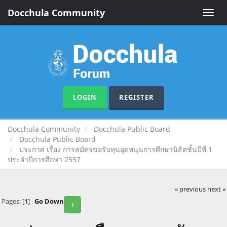
Docchula Community
Toggle
naviga
LOGIN
REGISTER
Docchula Community
Docchula Public Board
Docchula Public Board
ประกาศ เรื่อง การสมัครขอรับทุนอุดหนุนการศึกษานิสิตชั้นปีที่ 1
ประจำปีการศึกษา 2557
« previous
next »
Pages: [
1
]
Go Down
+