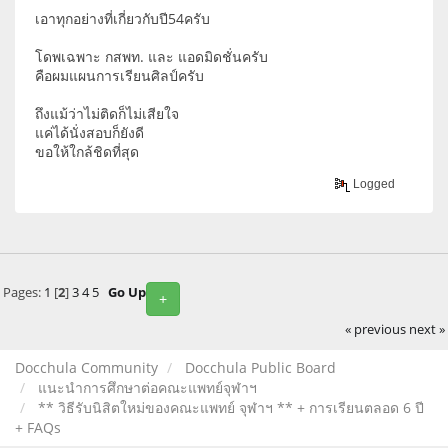
เอาทุกอย่างที่เกี่ยวกับปี54ครับ
โดพเฉพาะ กสพท. และ แอดมิดชั่นครับ
คือผมแผนการเรียนศิลป์ครับ
ถึงแม้ว่าไม่ติดก็ไม่เสียใจ
แค่ได้นั่งสอบก็ยังดี
ขอให้ใกล้ชิดที่สุด
Logged
Pages:
1
[
2
]
3
4
5
Go Up
+
« previous
next »
Docchula Community
Docchula Public Board
แนะนำการศึกษาต่อคณะแพทย์จุฬาฯ
** วิธีรับนิสิตใหม่ของคณะแพทย์ จุฬาฯ ** + การเรียนตลอด 6 ปี
+ FAQs