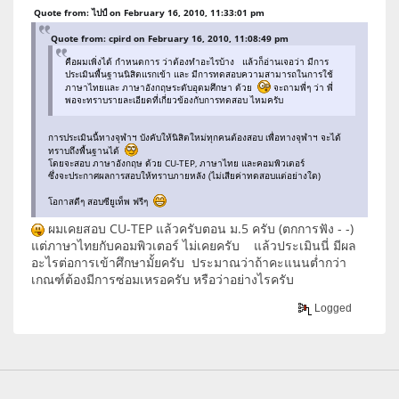
Quote from: ไปป์ on February 16, 2010, 11:33:01 pm
Quote from: cpird on February 16, 2010, 11:08:49 pm
คือผมเพิ่งได้ กำหนดการ ว่าต้องทำอะไรบ้าง แล้วก็อ่านเจอว่า มีการ
ประเมินพื้นฐานนิสิตแรกเข้า และ มีการทดสอบความสามารถในการใช้
ภาษาไทยและ ภาษาอังกฤษระดับอุดมศึกษา ด้วย
จะถามพี่ๆ ว่า พี่
พอจะทราบรายละเอียดที่เกี่ยวข้องกับการทดสอบ ไหมครับ
การประเมินนี้ทางจุฬาฯ บังคับให้นิสิตใหม่ทุกคนต้องสอบ เพื่อทางจุฬาฯ จะได้
ทราบถึงพื้นฐานได้
โดยจะสอบ ภาษาอังกฤษ ด้วย CU-TEP, ภาษาไทย และคอมพิวเตอร์
ซึ่งจะประกาศผลการสอบให้ทราบภายหลัง (ไม่เสียค่าทดสอบแต่อย่างใด)
โอกาสดีๆ สอบซียูเท็พ ฟรีๆ
ผมเคยสอบ CU-TEP แล้วครับตอน ม.5 ครับ (ตกการฟัง - -)
แต่ภาษาไทยกับคอมพิวเตอร์ ไม่เคยครับ แล้วประเมินนี่ มีผล
อะไรต่อการเข้าศึกษามั้ยครับ ประมาณว่าถ้าคะแนนต่ำกว่า
เกณฑ์ต้องมีการซ่อมเหรอครับ หรือว่าอย่างไรครับ
Logged