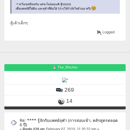
-*-หวั่นๆเหมือนกัน แต่จะไม่ยอมแพ้ สู้ๆๆๆๆๆๆ
เพื่อแพทย์ที่ใฝ่ฝัน และจุฬาที่ฝันใฝ่ 55+(ให้กำลังใจตัวเอง คริ)
สู้เค้าเด็กๆ
Logged
The_Witcher
269
14
Re: **** รู้จักกับแพทย์จุฬา (การสอบเข้า, หลักสูตรตลอด
6 ปี)
«
Reply #20 on:
February 07, 2010, 11:35:32 pm »