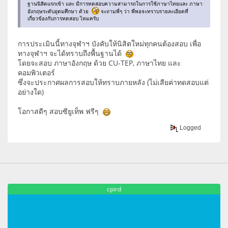
ฐานนิสิตแรกเข้า และ มีการทดสอบความสามารถในการใช้ภาษาไทยและ ภาษา
อังกฤษระดับอุดมศึกษา ด้วย
จะถามพี่ๆ ว่า พี่พอจะทราบรายละเอียดที่
เกี่ยวข้องกับการทดสอบ ไหมครับ
การประเมินนี้ทางจุฬาฯ บังคับให้นิสิตใหม่ทุกคนต้องสอบ เพื่อ
ทางจุฬาฯ จะได้ทราบถึงพื้นฐานได้
โดยจะสอบ ภาษาอังกฤษ ด้วย CU-TEP, ภาษาไทย และ
คอมพิวเตอร์
ซึ่งจะประกาศผลการสอบให้ทราบภายหลัง (ไม่เสียค่าทดสอบแต่
อย่างใด)
โอกาสดีๆ สอบซียูเท็พ ฟรีๆ
Logged
cpird