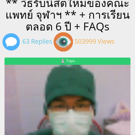
** วิธีรับนิสิตใหม่ของคณะ
แพทย์ จุฬาฯ ** + การเรียน
ตลอด 6 ปี + FAQs
63 Replies
503999 Views
Topo