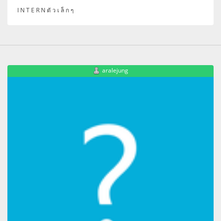
I N T E R N ตั ว เ ล็ ก ๆ
aralejung