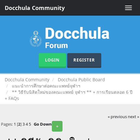
Docchula Community
Toggle
naviga
LOGIN
REGISTER
Docchula Community
Docchula Public Board
แนะนำการศึกษาต่อคณะแพทย์จุฬาฯ
** วิธีรับนิสิตใหม่ของคณะแพทย์ จุฬาฯ ** + การเรียนตลอด 6 ปี
+ FAQs
« previous
next »
Pages:
1
[
2
]
3
4
5
Go Down
+