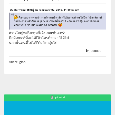
Quote from: อยากรู้ on February 07, 2010, 11:19:53 pm
คือผมอยากทราบว่าการตัดเกรดอิงกลุ่มหรืออิงเกณฑ์(เคยได้ยินว่าอิงกลุ่ม แต่
ก็แสดงว่าคนลำดับท้ายๆต้องโดนรีไทร์ตั้งแต่ปี 1 - 6เหรอครับ?)และการตัดเกรด
ทำอย่างไร ช่วยทำให้ผมกระจ่างทีครับ
ส่วนใหญ่จะอิงกลุ่มกึ่งอิงเกณฑ์นะครับ
คือมีเกณฑ์ที่จะได้Fถ้าใครต่ำกว่าก็ได้ไป
นอกนั้นคนที่ไม่ได้Fตัดอิงกลุ่มไป
Logged
Antireligion
pipe64