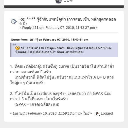
Re: **** รู้จักกับแพทย์จุฬา (การสอบเข้า, หลักสูตรตลอด
6 ปี)
«
Reply #21 on:
February 07, 2010, 11:43:37 pm »
Quote from: อยากรู้ on February 07, 2010, 11:40:41 pm
อ้อ เข้าใจแล้วครับ ขอบคุณมากครับ คือผมไม่รุ้เลยว่าอิงกลุ่มต้องกี่ % ของ
ทั้งหมดอะไรยังไงถึงได้เกรดอะไร พี่พอจะทราบไหมครับ
1. ที่คณะตัดอิงกลุ่มครับซึ่งดู curve เป็นรายวิชาไป ส่วนถ้าต่ำ
กว่าบางเกณฑ์จะ F ครับ
เกณฑ์พวกนี้ นิสิตไม่รู้นะครับว่าคะแนนเท่าไร A B+ B ส่วน
ใหญ่กะๆ กันเอาครับ
2. รีไทร์นั้นเป็นระเบียบของจุฬาฯ เลยครับว่า ถ้า GPAX น้อย
กว่า 1.5 ครั้งที่สองจะโดนไทร์ครับ
(GPAX = เกรดเฉลี่ยสะสม)
«
Last Edit: February 16, 2010, 11:59:13 pm by ไปป์
»
Logged