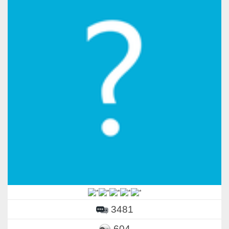
3481
604