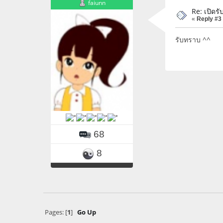
faiunn
Re: เปิดรั
«
Reply #3
รับทราบ ^^
68
8
Pages: [
1
]
Go Up