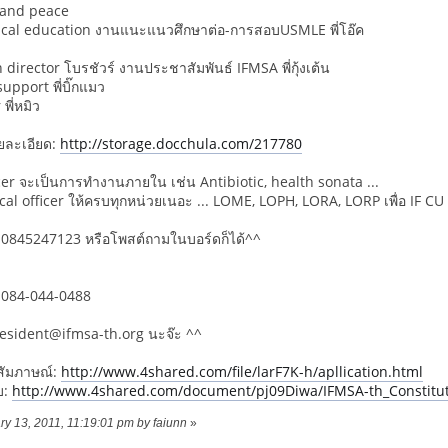
 and peace
al education งานแนะแนวศึกษาต่อ-การสอบUSMLE พี่โอ๊ค
 director โบรชัวร์ งานประชาสัมพันธ์ IFMSA พี่กุ้งเต้น
upport พี่บิ๊กแมว
พี่หมิว
ยละเอียด:
http://storage.docchula.com/217780
icer จะเป็นการทำงานภายใน เช่น Antibiotic, health sonata ...
Local officer ให้ครบทุกหน่วยเนอะ ... LOME, LOPH, LORA, LORP เพื่อ IF CU 
ปี3 0845247123 หรือโพสต์ถามในบอร์ดก็ได้^^
4-044-0488
president@ifmsa-th.org นะจ๊ะ ^^
วสัมภาษณ์:
http://www.4shared.com/file/larF7K-h/apllication.html
บ:
http://www.4shared.com/document/pj09Diwa/IFMSA-th_Constitut
ary 13, 2011, 11:19:01 pm by faiunn
»