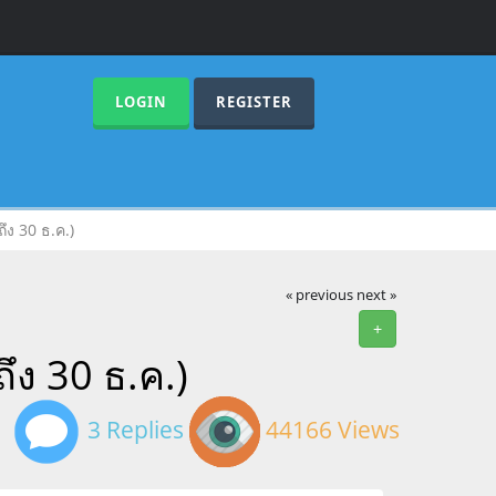
LOGIN
REGISTER
ึง 30 ธ.ค.)
« previous
next »
+
ึง 30 ธ.ค.)
3 Replies
44166 Views