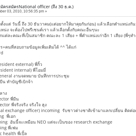
มัครสมัครNational officer (ถึง 30 ธ.ค.)
er 03, 2010, 10:56:35 pm »
มตั้งแต่ วันนี้ ถึง 30 ธันวาคม(แต่อยากให้มาคุยกันก่อน) แล้วเลือกตำแหน่งก
หน่ง จะต้องไปพรีเซนต์เรา แล้วเลือกตั้งกับคณะอื่นๆนะ
่ละคณะที่เป็นสมาชิก คณะละ 1 เสียง + พี่ตำแหน่งเก่าอีก 1 เสียง (พี่ๆทำง
คร+คนที่สอบถามข้อมูลเพิ่มเติมได้ ^^ ได้แก่
rd
sident external) พี่กิ้ว
sident internal) พี่โอมมี่
General งานจดหมาย บันทึกการประชุม
บีน ทำบัญชีเบิกจ้า
ลาง
ctor พี่มีน
ctor พี่จริงจริง จริงใจ ฮุง
al exchange officer) incoming รับชาวต่างชาติเข้ามาแลกเปลี่ยน ติดต
g พี่เอก
ing อันนี้จะเหมือน NEO แต่จะเป็นของ research exchange
ng พี่เฟม
health พี่เปิ้ล