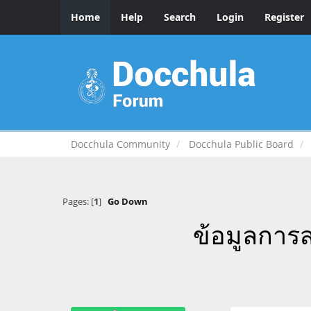
Home
Help
Search
Login
Register
Docchula Community
Docchula Public Board
Pages: [
1
]
Go Down
ข้อมูลการส