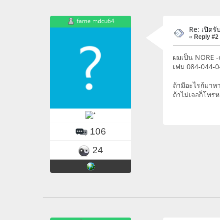
fame mdcu64
Re: เปิดรั
«
Reply #2
ผมเป็น NORE -o
เฟม 084-044-0
ถ้ามีอะไรก้มาหาไ
ถ้าไม่เจอก็โทร
106
24