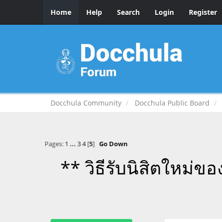
Home
Help
Search
Login
Register
Docchula Community
Docchula Public Board
Pages:
1
...
3
4
[
5
]
Go Down
** วิธีรับนิสิตใหม่