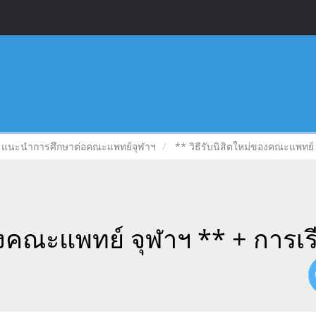
แนะนำการศึกษาต่อคณะแพทย์จุฬาฯ
** วิธีรับนิสิตใหม่ของคณะแพทย์
ของคณะแพทย์ จุฬาฯ ** + การเ