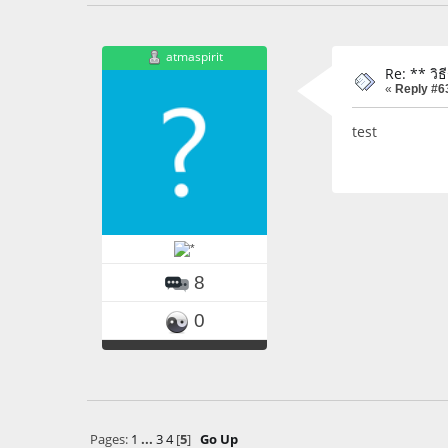
atmaspirit
Re: ** วิ
«
Reply #6
test
8
0
Pages:
1
...
3
4
[
5
]
Go Up