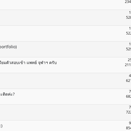
234
1
52
1
52
1
ortfolio)
52
2
รียมตัวสอบเข้า แพทย์ จุฬาฯ ครับ
211
4
62
7
ะติดค่ะ?
68
7
72
9
:)
85