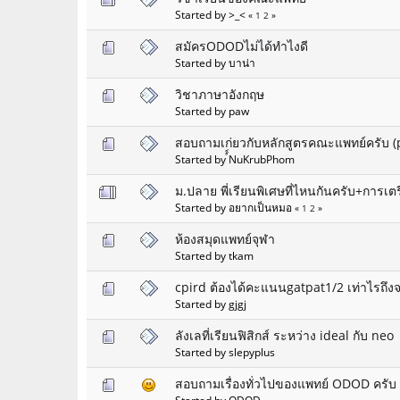
Started by >_<
«
1
2
»
สมัครODODไม่ได้ทำไงดี
Started by บาน่า
วิชาภาษาอังกฤษ
Started by paw
สอบถามเก่ยวกับหลักสูตรคณะแพทย์ครับ (p
Started by ์์NuKrubPhom
ม.ปลาย พี่เรียนพิเศษที่ไหนกันครับ+การเต
Started by อยากเป็นหมอ
«
1
2
»
ห้องสมุดแพทย์จุฬา
Started by tkam
cpird ต้องได้คะแนนgatpat1/2 เท่าไรถึงจ
Started by gjgj
ลังเลที่เรียนฟิสิกส์ ระหว่าง ideal กับ neo
Started by slepyplus
สอบถามเรื่องทั่วไปของแพทย์ ODOD ครับ 