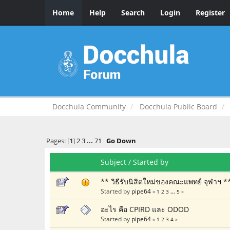
Home
Help
Search
Login
Register
Docchula Community
Docchula Public Board
Pages: [
1
]
2
3
...
71
Go Down
Subject
/
Started by
** วิธีรับนิสิตใหม่ของคณะแพทย์ จุฬาฯ *
Started by
pipe64
«
1
2
3
...
5
»
อะไร คือ CPIRD และ ODOD
Started by
pipe64
«
1
2
3
4
»