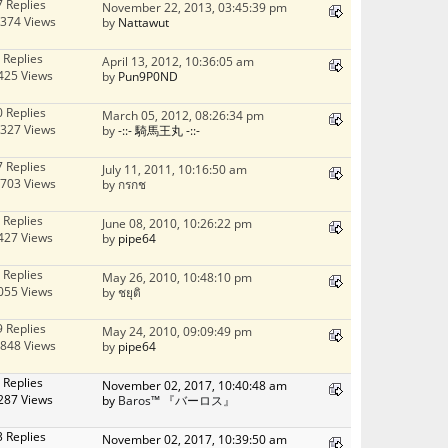
7 Replies
November 22, 2013, 03:45:39 pm
374 Views
by
Nattawut
 Replies
April 13, 2012, 10:36:05 am
425 Views
by
Pun9P0ND
0 Replies
March 05, 2012, 08:26:34 pm
327 Views
by
-::- 騎馬王丸 -::-
7 Replies
July 11, 2011, 10:16:50 am
703 Views
by กรกช
 Replies
June 08, 2010, 10:26:22 pm
427 Views
by
pipe64
 Replies
May 26, 2010, 10:48:10 pm
055 Views
by ชยุติ
9 Replies
May 24, 2010, 09:09:49 pm
848 Views
by
pipe64
 Replies
November 02, 2017, 10:40:48 am
287 Views
by
Baros™ 『バーロス』
3 Replies
November 02, 2017, 10:39:50 am