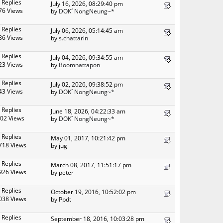
 Replies
July 16, 2026, 08:29:40 pm
76 Views
by
DOKﾞNongNeung~*
 Replies
July 06, 2026, 05:14:45 am
86 Views
by
s.chattarin
 Replies
July 04, 2026, 09:34:55 am
23 Views
by
Boomnattapon
 Replies
July 02, 2026, 09:38:52 pm
43 Views
by
DOKﾞNongNeung~*
 Replies
June 18, 2026, 04:22:33 am
02 Views
by
DOKﾞNongNeung~*
 Replies
May 01, 2017, 10:21:42 pm
718 Views
by jug
 Replies
March 08, 2017, 11:51:17 pm
926 Views
by peter
 Replies
October 19, 2016, 10:52:02 pm
038 Views
by Ppdt
 Replies
September 18, 2016, 10:03:28 pm