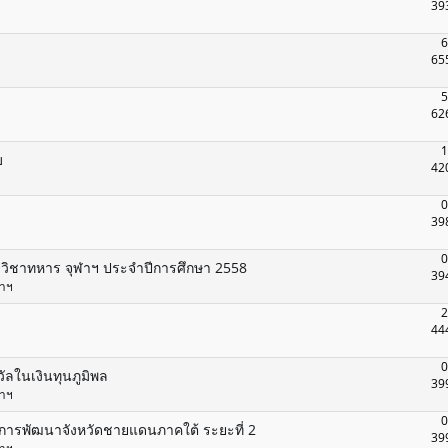
39
6
65
5
62
1
บ
42
0
39
0
าวิชาทหาร จุฬาฯ ประจำปีการศึกษา 2558
39
ฬาฯ
2
44
0
ลในเงินทุนภูมิพล
39
ฬาฯ
0
อการพัฒนาจังหวัดชายแดนภาคใต้ ระยะที่ 2
39