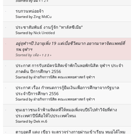
Started by อิม
«
1
2
»
รบกวนหน่อยจ้า
Started by
Zing MdCu
ประชาสัมพันธ์ งานรู้จัก "ทาลัสซีเมีย"
Started by
Nick Untitled
อยู่จุฬาฯปี 3อายุเพิ่ง 19 เเต่เบื่อชีวิตมาก อยากมาหาจิตเเพทย์ที่
รพ.จุฬาฯ
Started by เห้อ
«
1
2
3
»
ประกาศ การรับสมัครนิสิตเข้าพักในหอพักนิสิต จุฬาฯ ประจำ
ภาคต้น ปีการศึกษา 2556
Started by
ฝ่ายกิจการนิสิต คณะแพทยศาสตร์ จุฬาฯ
ประกาศ เรื่อง กำหนดการกู้ยืมเงินเพื่อการศึกษาจากรัฐบาล
ประจำปีการศึกษา 2556
Started by
ฝ่ายกิจการนิสิต คณะแพทยศาสตร์ จุฬาฯ
ทุนเยาวชนเจ้าฟ้ามหิดลที่ให้หมอเพิ่งจบปี6ไปทำวิจัยที่ต่าง
ประเทศ1ปีนี่คือให้ไปประเทศไหนเ
Started by Dek m.6
ตาบอดสี แดง เขียว จะตรวจร่างกายผ่านเข้าเรียน หมอได้ไหม