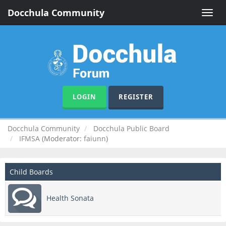
Docchula Community
Toggle
naviga
LOGIN
REGISTER
Docchula Community
Docchula Public Board
IFMSA
(Moderator:
faiunn
)
Child Boards
Health Sonata