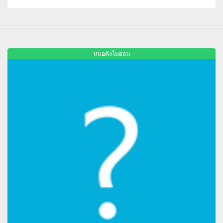
หมอคังโมยอน