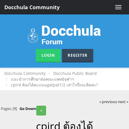
Docchula Community
Toggle
naviga
LOGIN
REGISTER
Docchula Community
Docchula Public Board
แนะนำการศึกษาต่อคณะแพทย์จุฬาฯ
cpird ต้องได้คะแนนgatpat1/2 เท่าไรถึงจะติดค่ะ?
« previous
next »
Pages: [
1
]
Go Down
+
cpird ต้องได้