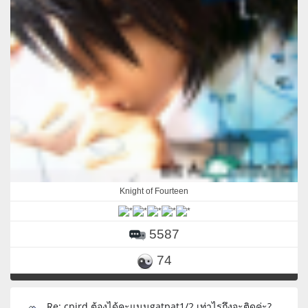
Knight of Fourteen
5587
74
Re: cpird ต้องได้คะแนนgatpat1/2 เท่าไรถึงจะติดค่ะ?