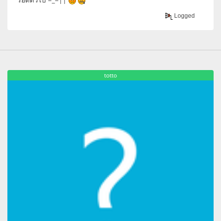
Logged
totto