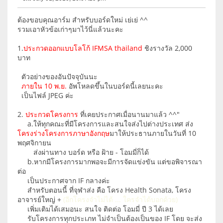
ต้องขอบคุณอาร์ม สำหรับบอร์ดใหม่ เย่เย่ ^^
รวมเอาหัวข้อเก่าๆมาไว้นี่แล้วนะคะ
1.
ประกวดออกแบบโลโก้ IFMSA thailand
ชิงรางวัล 2,000
บาท
ตัวอย่างของอันปัจจุบันนะ
ภายใน 10 พ.ย.
อัพโหลดขึ้นในบอร์ดนี้เลยนะคะ
เป็นไฟล์ JPEG ค่ะ
2.
ประกวดโครงการ
ที่เคยประกาศเมื่อนานมาแล้ว ^^"
a.ให้ทุกคณะที่มีโครงการและสนใจส่งไปต่างประเทศ ส่ง
โครงร่างโครงการภาษาอังกฤษ
มาให้ประธานภายในวันที่ 10
พฤศจิกายน
ส่งผ่านทาง บอร์ด หรือ ฝ้าย - โอมมี่ก็ได้
b.หากมีโครงการมากพอจะมีการจัดแข่งขัน แต่ขอพิจารณา
ต่อ
เป็นประกาศจาก IF กลางค่ะ
สำหรับตอนนี้ ที่จุฬาส่ง คือ โครง Health Sonata, โครง
อาจารย์ใหญ่ +
(อีกโครงจำไม่ได้ ... ใครจำได้บอกด้วย)
เพิ่มเติมได้เสมอนะ สนใจ ติดต่อ โอมมี่ ปี 3 ได้เลย
รับโครงการทุกประเภท ไม่จำเป็นต้องเป็นของ IF โดย จะส่ง