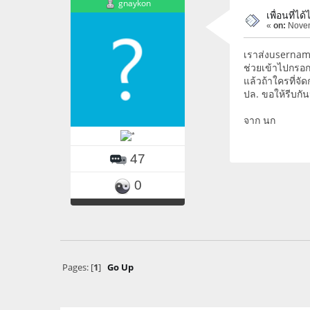
gnaykon
เพื่อนที่
«
on:
Novem
เราส่งusernam
ช่วยเข้าไปกรอก
แล้วถ้าใครที่จั
ปล. ขอให้รีบกันน
จาก นก
47
0
Pages: [
1
]
Go Up