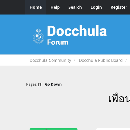
Home
Help
Search
Login
Register
Docchula Community
Docchula Public Board
Pages: [
1
]
Go Down
เพื่