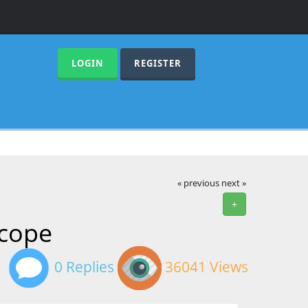
LOGIN
REGISTER
« previous
next »
+
Scope
0 Replies
36041 Views