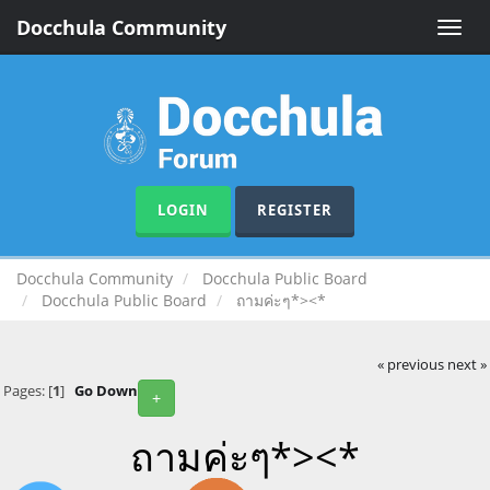
Docchula Community
Toggle
naviga
LOGIN
REGISTER
Docchula Community
Docchula Public Board
Docchula Public Board
ถามค่ะๆ*><*
« previous
next »
Pages: [
1
]
Go Down
+
ถามค่ะๆ*><*