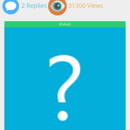
2 Replies
31300 Views
K'kAnG