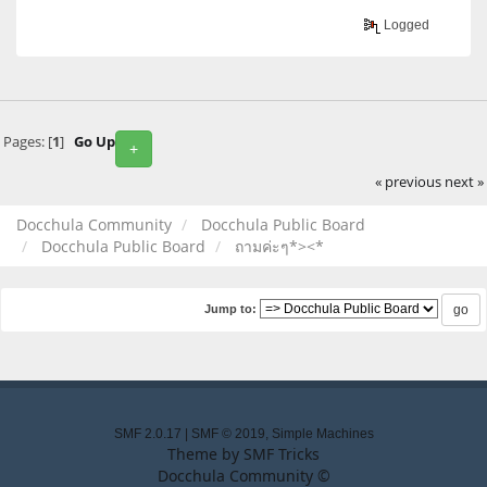
Logged
Pages: [
1
]
Go Up
+
« previous
next »
Docchula Community
Docchula Public Board
Docchula Public Board
ถามค่ะๆ*><*
Jump to:
SMF 2.0.17
|
SMF © 2019
,
Simple Machines
Theme by
SMF Tricks
Docchula Community ©