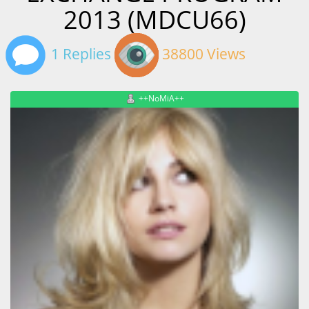
2013 (MDCU66)
1 Replies
38800 Views
++NoMiA++