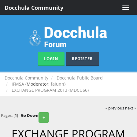
Docchula Community
Toggle
naviga
LOGIN
REGISTER
Docchula Community
Docchula Public Board
IFMSA
(Moderator:
faiunn
)
EXCHANGE PROGRAM 2013 (MDCU66)
« previous
next »
Pages: [
1
]
Go Down
+
EXCHANGE PROGRAM