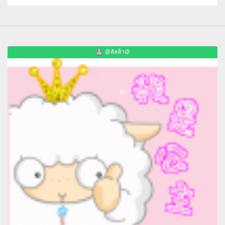
@ลัลล้า@