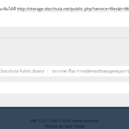
มเพิมได้ที่
http://storage.docchula.net/public.php?service=files&
Docchula Public Board
ประกาศ เรื่อง การสมัครขอรับทุนอุดหนุนการศ
SMF 2.0.17
|
SMF © 2019
,
Simple Machines
Theme by
SMF Tricks