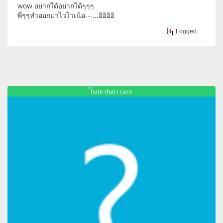
wow อยากได้อยากได้ๆๆๆ
พี่ๆๆทำออกมาไวไวเน้อ---...อิอิอิอิ
Logged
้hate that i care