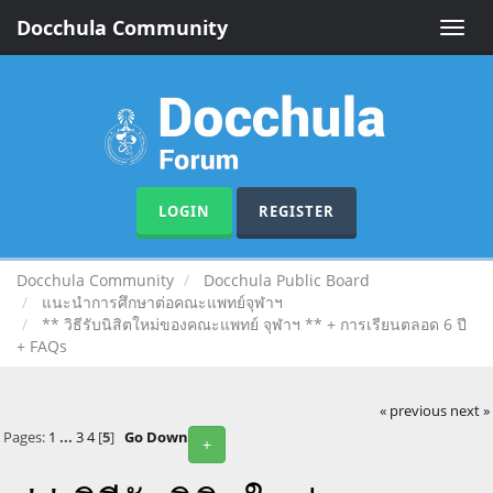
Docchula Community
Toggle
naviga
LOGIN
REGISTER
Docchula Community
Docchula Public Board
แนะนำการศึกษาต่อคณะแพทย์จุฬาฯ
** วิธีรับนิสิตใหม่ของคณะแพทย์ จุฬาฯ ** + การเรียนตลอด 6 ปี
+ FAQs
« previous
next »
Pages:
1
...
3
4
[
5
]
Go Down
+