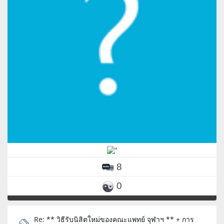
8
0
Re: ** วิธีรับนิสิตใหม่ของคณะแพทย์ จุฬาฯ ** + การ