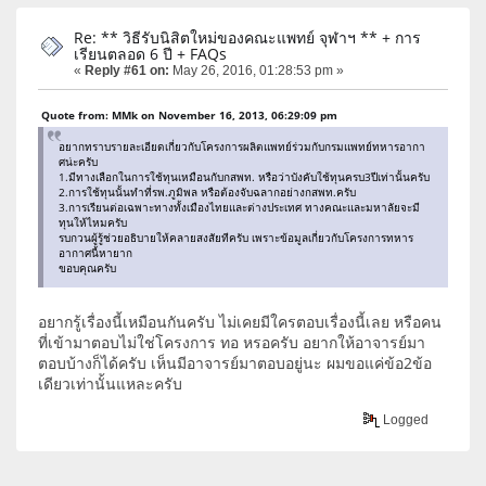
Re: ** วิธีรับนิสิตใหม่ของคณะแพทย์ จุฬาฯ ** + การ
เรียนตลอด 6 ปี + FAQs
«
Reply #61 on:
May 26, 2016, 01:28:53 pm »
Quote from: MMk on November 16, 2013, 06:29:09 pm
อยากทราบรายละเอียดเกี่ยวกับโครงการผลิตแพทย์ร่วมกับกรมแพทย์ทหารอากา
ศน่ะครับ
1.มีทางเลือกในการใช้ทุนเหมือนกับกสพท. หรือว่าบังคับใช้ทุนครบ3ปีเท่านั้นครับ
2.การใช้ทุนนั้นทําที่รพ.ภูมิพล หรือต้องจับฉลากอย่างกสพท.ครับ
3.การเรียนต่อเฉพาะทางทั้งเมืองไทยและต่างประเทศ ทางคณะและมหาลัยจะมี
ทุนให้ไหมครับ
รบกวนผู้รู้ช่วยอธิบายให้คลายสงสัยทีครับ เพราะข้อมูลเกี่ยวกับโครงการทหาร
อากาศนี้หายาก
ขอบคุณครับ
อยากรู้เรื่องนี้เหมือนกันครับ ไม่เคยมีใครตอบเรื่องนี้เลย หรือคน
ที่เข้ามาตอบไม่ใช่โครงการ ทอ หรอครับ อยากให้อาจารย์มา
ตอบบ้างก็ได้ครับ เห็นมีอาจารย์มาตอบอยู่นะ ผมขอแค่ข้อ2ข้อ
เดียวเท่านั้นแหละครับ
Logged