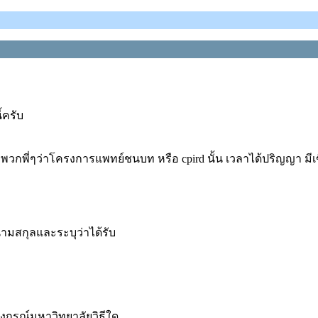
้ครับ
บถามพวกพี่ๆว่าโครงการแพทย์ชนบท หรือ cpird นั้น เวลาได้ปริญญา ม
ามสกุลและระบุว่าได้รับ
ลงกรณ์มหาวิทยาลัยวิธีใด