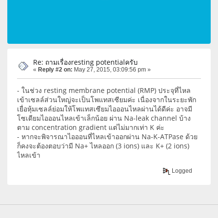
Re: ถามเรื่องresting potentialครับ
«
Reply #2 on:
May 27, 2015, 03:09:56 pm »
- ในช่วง resting membrane potential (RMP) ประจุที่ไหล
เข้าเซลล์ส่วนใหญ่จะเป็นโพแทสเซียมค่ะ เนื่องจากในระยะพัก
เยื่อหุ้มเซลล์ย่อมให้โพแทสเซียมไอออนไหลผ่านได้ดีค่ะ อาจมี
โซเดียมไอออนไหลเข้าเล็กน้อย ผ่าน Na-leak channel บ้าง
ตาม concentration gradient แต่ไม่มากเท่า K ค่ะ
- หากจะพิจารณาไอออนที่ไหลเข้าออกผ่าน Na-K-ATPase ด้วย
ก็คงจะต้องตอบว่ามี Na+ ไหลออก (3 ions) และ K+ (2 ions)
ไหลเข้า
Logged