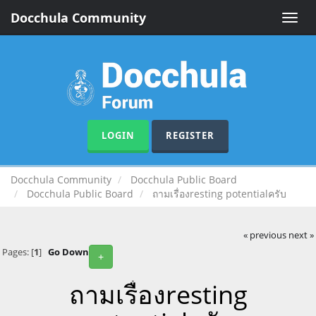
Docchula Community
Toggle
naviga
LOGIN
REGISTER
Docchula Community
Docchula Public Board
Docchula Public Board
ถามเรื่องresting potentialครับ
« previous
next »
Pages: [
1
]
Go Down
+
ถามเรื่องresting