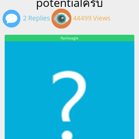
potentialครับ
2 Replies
44499 Views
flasheagle