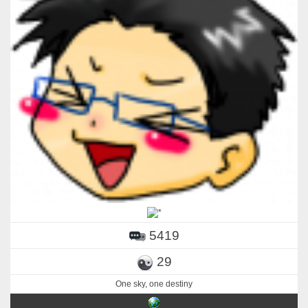
5419
29
One sky, one destiny