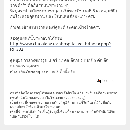
ราชดำริ" ตัดกับ "ถนนพระราม 4"
ที่อยู่ตรงข้ามกับพระราชานุสาวรีย์ของรัชกาลที่ 6 (สวนลุมพินี)
กับโรงแรมดุสิตธานี และโรบินสันสีลม (เก่า) ครับ
ถ้าเดินเข้ามาทางถนนอังรีดูนังต์ จะค่อนข้างไกลครับ
ลองดูแผนที่นี้ประกอบก็ได้ครับ
http://www.chulalongkornhospital.go.th/index.php?
id=332
ดูที่มุมขวาล่างของรูป เบอร์ 47 คือ ตึกภปร เบอร์ 5 คือ ตึก
ธนาคารกรุงเทพ
ศาลาทินทัตจะอยู่ ระหว่าง 2 ตึกนี้ครับ
Logged
การหัดคิดใคร่ครวญให้รอบคอบก่อนตัดสินใจ แล้วยอมรับผลที่ตามมาจาก
การตัดสินใจของตนเอง (ไม่ใช่คอยแต่จะคร่ำครวญ)
เป็นส่วนหนึ่งของกระบวนการสร้าง "ภูมิต้านทานชีวิต" เอาไว้รับมือกับ
ความผิดหวังที่จะเข้ามาในอนาคต
เพื่อที่น้องจะได้เติบโตเป็นผู้ใหญ่ที่เข้มแข็ง และสามารถเป็นที่พักพิงให้กับ
"น้องรุ่นต่อๆ ไป" ได้