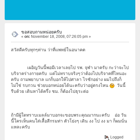
ขอสอบถามหน่อยครับ
«
on:
November 18, 2008, 07:26:05 pm »
สวัสดีครับทุกๆท่าน ว่าที่แพทย์ในอนาคต
เผอิญวันนี้พอมีเวลาเลยไป รพ. จุฬา มาครับ กะว่าจะไป
บริจาคร่างกายครับ แต่ไม่ทราบจริงๆว่าต้องไปบริจาคที่ไหนอะ
ครับ ถามพยาบาล แกก็บอกให้ไปศาลา ไรซักอย่าง ผมไปถึงก็
ไม่ใช่ รบกวน ช่วยบอกหน่อยได้นะครับว่าอยู่ตรงไหน
วันนี้
รีบด้วย เดินหาได้ครึ่ง ชม. ก็ต้องไปธุระต่อ
ถ้ามีผู้ใดทราบเมลล์มาบอกจะขอบพระคุณมากนะครับ อ่อ วัน
นี้ใครเห็นคนใส่เสื้อสีกรมท่า ตัวโย่งๆ เดิน งง ไป งง มา ก็ผมนั่น
แหละครับ
Logged